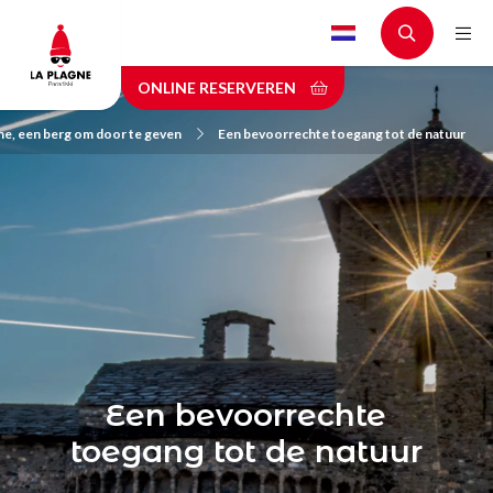
Skip
to
main
ONLINE RESERVEREN
content
ne, een berg om door te geven
Een bevoorrechte toegang tot de natuur
Een bevoorrechte
toegang tot de natuur