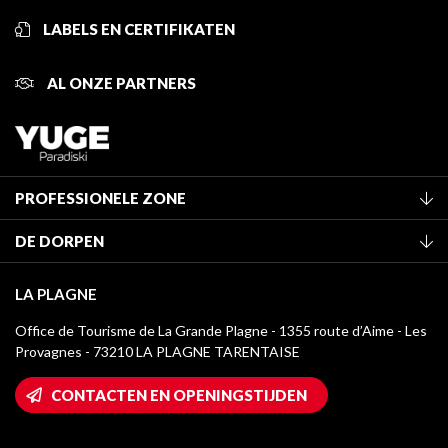
LABELS EN CERTIFIKATEN
AL ONZE PARTNERS
PROFESSIONELE ZONE
Lid worden van het kantoor
DE DORPEN
Classificatie van de gemeubileerde accommodaties
La Plagne Vallée
Verblijfstaks
LA PLAGNE
Champagny-en-Vanoise
Mediatheek
Office de Tourisme de La Grande Plagne - 1355 route d’Aime - Les
Montchavin - Les Coches
Provagnes - 73210 LA PLAGNE TARENTAISE
La Plagne logo's
Montalbert
Wifi toegang
CONTACTEN EN OPENINGSTIJDEN
Plagne 1800
Huis van de eigenaar
Plagne Bellecôte
Press room