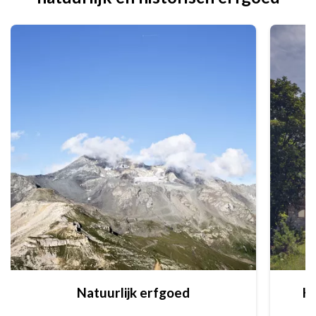
Natuurlijk erfgoed
Hi