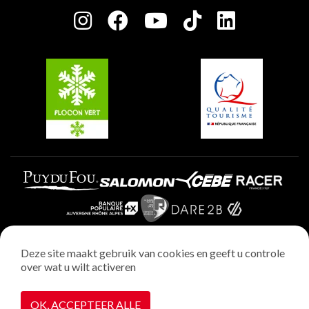
Plagne Centre
Charter van toegewijde spelers
Plagne Soleil
Groepen en seminars
Belle Plagne
Plagne Villages
Plagne Aime 2000
Deze site maakt gebruik van cookies en geeft u controle
over wat u wilt activeren
Wettelijke vermeldingen
Privacybeleid
OK, ACCEPTEER ALLE
Realisatie : StudioJuillet