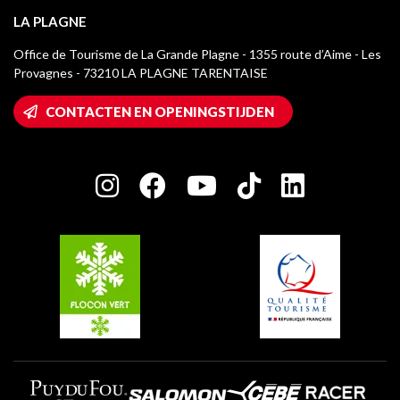
La Plagne Vallée
Verblijfstaks
LA PLAGNE
Montchavin - Les Coches
Mediatheek
Office de Tourisme de La Grande Plagne - 1355 route d’Aime - Les
Champagny-en-Vanoise
Provagnes - 73210 LA PLAGNE TARENTAISE
La Plagne logo's
Montalbert
Wifi toegang
CONTACTEN EN OPENINGSTIJDEN
Plagne 1800
Huis van de eigenaar
Plagne Bellecôte
Press room
Plagne Centre
Charter van toegewijde spelers
Plagne Soleil
Groepen en seminars
Belle Plagne
Plagne Villages
Plagne Aime 2000