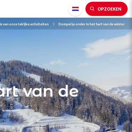
OPZOEKEN
 van onze talrijke activiteiten
Dompel je onder in het hart van de winter
art van de