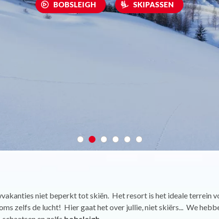
BOBSLEIGH
SKIPASSEN
vakanties niet beperkt tot skiën. Het resort is het ideale terrein v
ms zelfs de lucht! Hier gaat het over jullie, niet skiërs... We hebb
 schaatsen en zelfs
bobsleigh
.