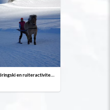
Joëringski en ruiteractiviteiten