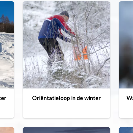
ter
Oriëntatieloop in de winter
Wa