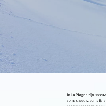
In
La Plagne
zijn sneeuw
soms sneeuw, soms ijs, so
sneeuwschoenen, sleeën,