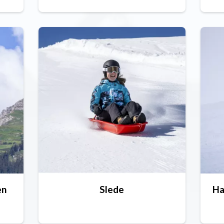
en
Slede