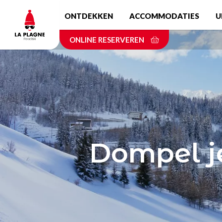
Skip
ONTDEKKEN
ACCOMMODATIES
U
to
main
ONLINE RESERVEREN
content
Dompel je