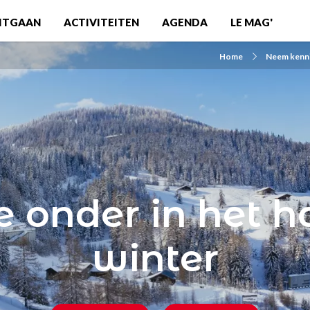
ITGAAN
ACTIVITEITEN
AGENDA
LE MAG'
Home
Neem kennis
 onder in het h
winter