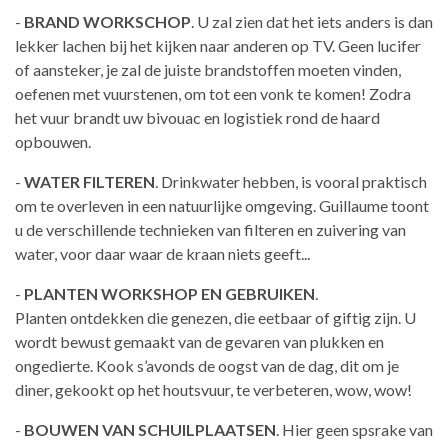
-
BRAND WORKSCHOP
.
U zal zien dat het iets anders is dan
lekker lachen bij
het kijken naar anderen op TV. Geen lucifer
of aansteker, je zal de juiste
brandstoffen moeten vinden,
oefenen met vuurstenen, om tot een vonk te
komen! Zodra
het vuur brandt uw bivouac en logistiek rond de haard
opbouwen.
-
WATER FILTEREN
. Drinkwater
hebben, is vooral praktisch
om te overleven in
een natuurlijke omgeving. Guillaume
toont
u de verschillende technieken van
filteren en zuivering van
water, voor daar waar de kraan niets geeft...
-
PLANTEN WORKSHOP EN GEBRUIKEN
.
Planten
ontdekken die genezen, die
eetbaar of giftig zijn. U
wordt bewust gemaakt van de gevaren van plukken
en
ongedierte. Kook s’avonds de oogst van de dag, dit om je
diner, gekookt op het houtsvuur, te verbeteren, wow, wow!
-
BOUWEN VAN SCHUILPLAATSEN
. Hier geen spsrake van