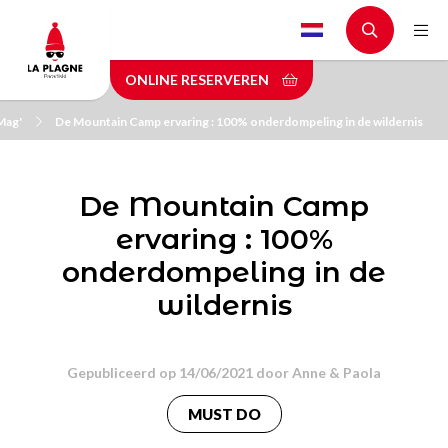
Skip
to
main
ONLINE RESERVEREN
content
Mag'
De Mountain Camp ervaring : 100% onderdompeling in de wildernis
De Mountain Camp
ervaring : 100%
onderdompeling in de
wildernis
Gepubliceerd op 14/06/2021 door
Anne & Paola
MUST DO