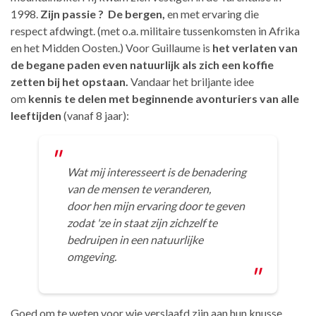
1998.
Zijn passie ? De bergen,
en met ervaring die
respect afdwingt. (met o.a. militaire tussenkomsten in Afrika
en het Midden Oosten.)
Voor Guillaume is
het verlaten van
de begane paden even natuurlijk als
zich een koffie
zetten bij het opstaan.
Vandaar het briljante idee
om
kennis te delen met beginnende avonturiers van alle
leeftijden
(vanaf 8 jaar):
Wat mij interesseert is de benadering
van de
mensen te veranderen,
door
hen mijn ervaring door te
geven
zodat 'ze in
staat zijn zichzelf te
bedruipen in een natuurlijke
omgeving.
Goed om te weten voor wie verslaafd
zijn aan hun knusse