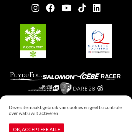
Plagne Centre
Charter van toegewijde spelers
Plagne Soleil
Groepen en seminars
Belle Plagne
Plagne Villages
Plagne Aime 2000
Deze site maakt gebruik van cookies en geeft u controle
over wat u wilt activeren
Wettelijke vermeldingen
Privacybeleid
OK, ACCEPTEER ALLE
Realisatie : StudioJuillet