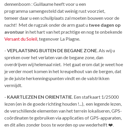
dennenboom : Guillaume
heeft voor u een
programma
samengesteld dat weinig rust voorziet,
temeer
daar u een schuilplaats zal moeten
bouwen voor de
nacht! Met de rugzak
onder de arm gaat u
twee
dagen op
avontuur
in het hart van het prachtige
en nog te onbekende
Versant
du Soleil
, tegenover La Plagne.
-
VEPLAATSING BUITEN DE BEGANE ZONE
.
Als wij u
spreken over het verlaten
van de begane zone, dan
overdrijven
wij helemaal niet. Het gaat erom dat
je weet hoe
je verder moet komen
in het kreupelhout van de bergen, dat
je
de juiste herkenningspunten vindt en de valstrikken
vermijdt.
-
KAARTLEZEN EN ORIENTATIE
.
Een stafkaart 1/25000
lezen (en in de goede
richting houden !...), een legende
lezen,
de verschillende elementen van het
terrein lokaliseren, GPS-
coördinaten te gebruiken via applicaties of GPS-
apparaten,
en dit alles zonder
boos te worden op uw wederhelft
❤️.