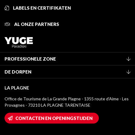
LABELS EN CERTIFIKATEN
AL ONZE PARTNERS
PROFESSIONELE ZONE
Lid worden van het kantoor
DE DORPEN
Classificatie van de gemeubileerde accommodaties
La Plagne Vallée
Verblijfstaks
LA PLAGNE
Montchavin - Les Coches
Mediatheek
Office de Tourisme de La Grande Plagne - 1355 route d’Aime - Les
Champagny-en-Vanoise
Provagnes - 73210 LA PLAGNE TARENTAISE
La Plagne logo's
Montalbert
Wifi toegang
CONTACTEN EN OPENINGSTIJDEN
Plagne 1800
Huis van de eigenaar
Plagne Bellecôte
Press room