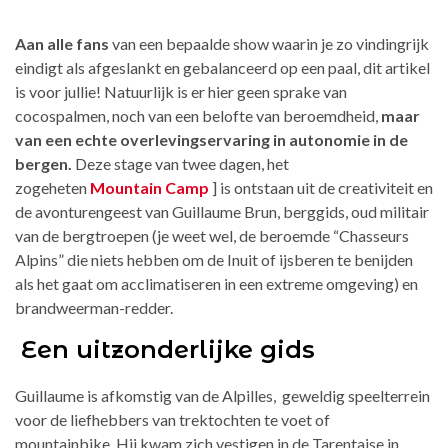
Aan alle fans
van een bepaalde show waarin je zo vindingrijk
eindigt als afgeslankt en gebalanceerd op een paal, dit artikel
is voor jullie!
Natuurlijk is er hier geen sprake van
cocospalmen, noch van een belofte van beroemdheid,
maar
van een echte overlevingservaring in autonomie in de
bergen.
Deze stage van twee dagen, het
zogeheten
Mountain Camp
] is ontstaan uit de creativiteit en
de avonturengeest van Guillaume Brun, berggids, oud militair
van de bergtroepen (je weet wel, de beroemde “Chasseurs
Alpins” die niets hebben om de Inuit of ijsberen te benijden
als het gaat om acclimatiseren in een extreme omgeving) en
brandweerman-redder.
Een uitzonderlijke gids
Guillaume is afkomstig van de Alpilles,
geweldig speelterrein
voor de liefhebbers van trektochten te voet of
mountainbike. Hij kwam zich vestigen in de Tarentaise in