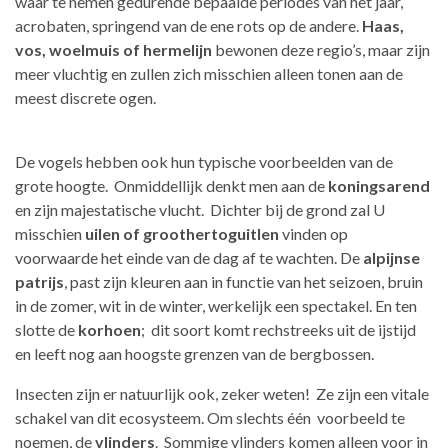
waar te nemen gedurende bepaalde periodes van het jaar,
acrobaten, springend van de ene rots op de andere.
Haas,
vos, woelmuis of hermelijn
bewonen deze regio’s, maar zijn
meer vluchtig en zullen zich misschien alleen tonen aan de
meest discrete ogen.
De vogels hebben ook hun typische voorbeelden van de
grote hoogte. Onmiddellijk denkt men aan de
koningsarend
en zijn majestatische vlucht. Dichter bij de grond zal U
misschien
uilen of groothertoguitlen
vinden op
voorwaarde het einde van de dag af te wachten. De
alpijnse
patrijs
, past zijn kleuren aan in functie van het seizoen, bruin
in de zomer, wit in de winter, werkelijk een spectakel. En ten
slotte de
korhoen
; dit soort komt rechstreeks uit de ijstijd
en leeft nog aan hoogste grenzen van de bergbossen.
Insecten zijn er natuurlijk ook, zeker weten! Ze zijn een vitale
schakel van dit ecosysteem. Om slechts één voorbeeld te
noemen, de
vlinders
. Sommige vlinders komen alleen voor in