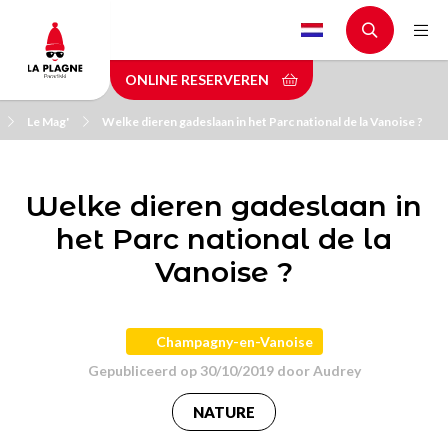
Skip
to
main
ONLINE RESERVEREN
content
Le Mag'
Welke dieren gadeslaan in het Parc national de la Vanoise ?
Welke dieren gadeslaan in
het Parc national de la
Vanoise ?
Champagny-en-Vanoise
Gepubliceerd op 30/10/2019 door
Audrey
NATURE