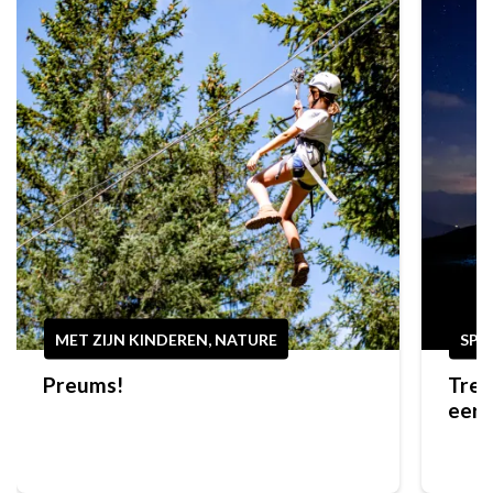
MET ZIJN KINDEREN, NATURE
SPO
Preums!
Trek
eers
bere