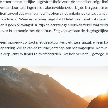
e ernorme natuurlijke uitgestrektheid waar de hemel het enige limi
verder door te dringen in de alpenweiden, voorbij de bergpassen e
Een gevoel dat wij niet meer hebben sinds enkele weken... daar wa
 de Mens! Wees ervan overtuigd dat U telefoon U niet zal storen 
ier is geen ontvangst. Al zijn de eerste ogenblikken zeker wat verra
leven in harmonie met de natuur. Zeg vaarwel aan de dagdagelijkse
eem opnieuw contact met de natuur, vertrek. Een rugzak en een k
beperking. Zie af van de routine, ontsnap aan het dagelijkse, kom i
t verplicht uw limiet to overschrijden... we hebben het U gezegd,