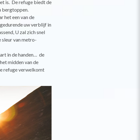
et is. De refuge biedt de
n bergtoppen.
ar het een van de
gedurende uw verblijf in
ssend, U zal zich snel
 sleur van metro-
aart in de handen… de
n het midden van de
 de refuge verwelkomt