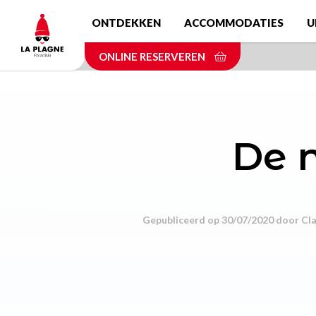
Skip
ONTDEKKEN
ACCOMMODATIES
U
to
main
ONLINE RESERVEREN
content
De n
Gepubliceerd op 30/07/2020 door
Cla