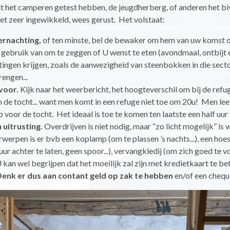
t het camperen getest hebben, de jeugdherberg, of anderen het bi
niet zeer ingewikkeld, wees gerust. Het volstaat:
ernachting,
of ten minste, bel de bewaker om hem van uw komst o
ebruik van om te zeggen of U wenst te eten (avondmaal, ontbijt en
tingen krijgen, zoals de aanwezigheid van steenbokken in die sect
engen...
voor.
Kijk naar het weerbericht, het hoogteverschil om bij de refu
 de tocht... want men komt in een refuge niet toe om 20u! Men leef
 voor de tocht. Het ideaal is toe te komen ten laatste een half uu
uitrusting.
Overdrijven is niet nodig, maar “zo licht mogelijk” is 
erpen is er bvb een koplamp (om te plassen ’s nachts...), een hoes
uur achter te laten, geen spoor...), vervangkledij (om zich goed te v
U kan wel begrijpen dat het moeilijk zal zijn met kredietkaart te be
enk er dus aan contant geld op zak te hebben
en/of een cheq