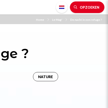
OPZOEKEN
Home
Le Mag'
De nacht in een refuge ?
uge ?
NATURE