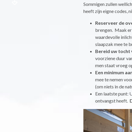
Sommigen zullen wellich
heeft zijn eigne codes, 
Reserveer de ov
brengen. Maak er g
waardevolle inlich
slaapzak mee te br
Bereid uw tocht 
voorziene duur van
men staat vroeg op
Een minimum aan 
mee te nemen voorw
(om niets in de nat
Een laatste punt: 
ontvangst heeft.
D