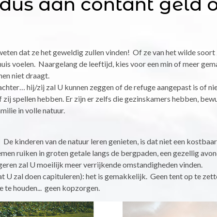
dus aan contant geld o
eten dat ze het geweldig zullen vinden! Of ze van het wilde soort z
 thuis voelen. Naargelang de leeftijd, kies voor een min of meer gem
hen niet draagt.
hter… hij/zij zal U kunnen zeggen of de refuge aangepast is of niet
f zij spellen hebben. Er zijn er zelfs die gezinskamers hebben, bew
ilie in volle natuur.
 De kinderen van de natuur leren genieten, is dat niet een kostba
emen ruiken in groten getale langs de bergpaden, een gezellig av
geren zal U moeilijk meer verrijkende omstandigheden vinden.
t U zal doen capituleren): het is gemakkelijk. Geen tent op te zet
e te houden... geen kopzorgen.