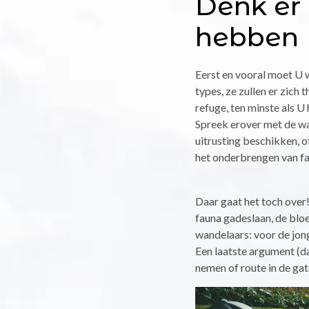
Denk er 
hebben
Eerst en vooral moet U w
types, ze zullen er zich
refuge, ten minste als U 
Spreek erover met de wac
uitrusting beschikken, o
het onderbrengen van fam
Daar gaat het toch over!
fauna gadeslaan, de blo
wandelaars: voor de jon
Een laatste argument (da
nemen of route in de gat