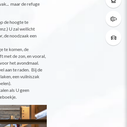
vak... maar de refuge
p de hoogte te
z.) U zal wellicht
or, de noodzaak een
ge te komen, de
t met de zon, en vooral,
r voor het avondmaal.
wel aan te raden. Bij de
laken, een vuilniszak
oelen).
talen als U geen
ueboekje.