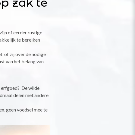
p zak te
ijn of eerder rustige
akkelijk te bereiken
, of zij over de nodige
ust van het belang van
ar erfgoed? De wilde
ondmaal delen met andere
ten, geen voedsel mee te