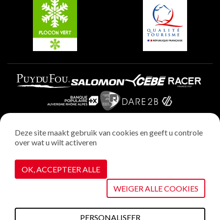
Plagne Villages
Plagne Aime 2000
Deze site maakt gebruik van cookies en geeft u controle
over wat u wilt activeren
Wettelijke vermeldingen
Privacybeleid
OK, ACCEPTEER ALLE
Realisatie : StudioJuillet
Cookiebeheer
WEIGER ALLE COOKIES
PERSONALISEER