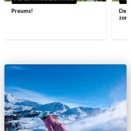
Preums!
De c
zome
in L