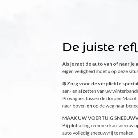
De juiste ref
Als je met de auto van of naar j
eigen veiligheid moet u op deze situa
❄️ Zorg voor de verplichte specia
aan- en afzetten van uw winterban
Provagnes tussen de dorpen Macot e
naar boven
en
op de weg naar bened
MAAK UW VOERTUIG SNEEUWVRI
Bij plotseling remmen kan sneeuw op
auto volledig sneeuwvrij te maken.