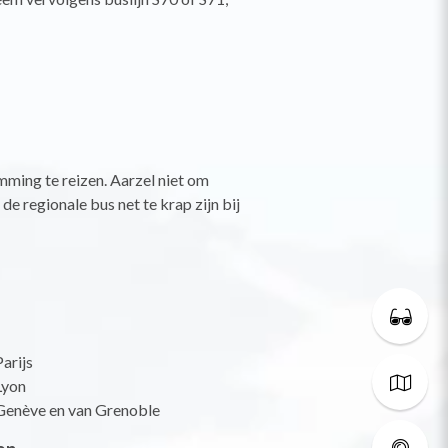
ming te reizen. Aarzel niet om
e regionale bus net te krap zijn bij
arijs
Lyon
Genève en van Grenoble