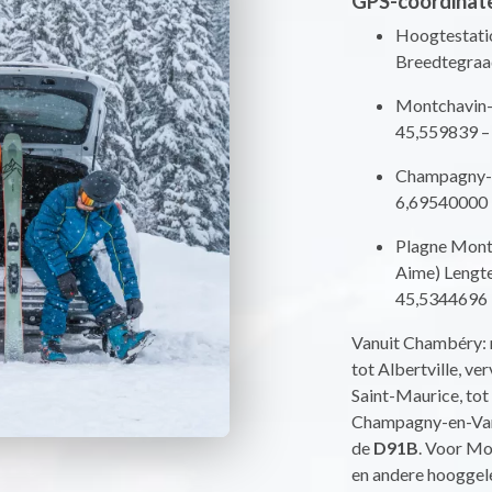
GPS-coördinat
Hoogtestati
Breedtegraa
Montchavin-
45,559839 –
Champagny-e
6,69540000 
Plagne Monta
Aime) Lengt
45,5344696
Vanuit Chambéry:
tot Albertville, v
Saint-Maurice, tot
Champagny-en-Van
de
D91B
. Voor Mo
en andere hooggel