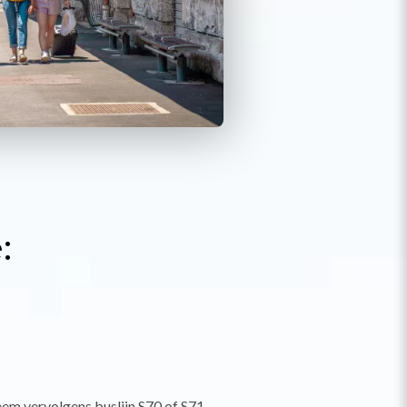
:
eem vervolgens buslijn S70 of S71,