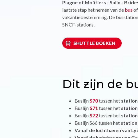
Plagne of Moûtiers - Salin - Bride
laatste stap het nemen van de
bus
o
vakantiebestemming. De busstation
SNCF-stations.
SHUTTLE BOEKEN
Dit zijn de 
Buslijn
S70
tussen het
station
Buslijn
S71
tussen het
station
Buslijn
S72
tussen het
station
Buslijn S66 tussen het
station
Vanaf de luchthaven van Ly
Vanaf de luchthaven van G