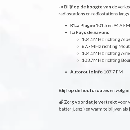
👀
Blijf op de hoogte van
de verkee
radiostations en radiostations langs
R'La Plagne
101.5 en 94.9 F
Ici Pays de Savoie
:
104.1MHz richting Alber
87.7MHz richting Mout
104.1MHz richting Aim
103.7MHz richting Bou
Autoroute Info
107.7 FM
Blijf op de hoofdroutes
en
volg ni
🍎
Zorg
voordat je vertrekt
voor v
batterij, enz.) en warm te blijven als 