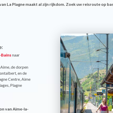
an La Plagne maakt al zijn rijkdom. Zoek uw reisroute op ba
e:
s-Bains
naar
d Aime, de dorpen
ntalbert, en de
lagne Centre, Aime
llages, Plagne
on van Aime-la-