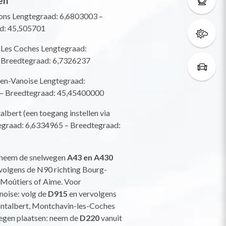
en
ons Lengtegraad: 6,6803003 –
d: 45,505701
Les Coches Lengtegraad:
 Breedtegraad: 6,7326237
n-Vanoise Lengtegraad:
– Breedtegraad: 45,45400000
lbert (een toegang instellen via
egraad: 6,6334965 – Breedtegraad:
 neem de snelwegen
A43 en A430
ervolgens de N90 richting Bourg-
 Moûtiers of Aime. Voor
oise: volg de
D915
en vervolgens
ntalbert, Montchavin-les-Coches
egen plaatsen: neem de
D220
vanuit