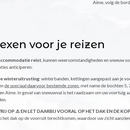
Aime, volg de bord
lexen voor je reizen
e accommodatie reist
, kunnen weersomstandigheden en sneeuw so
ties anticiperen:
le winteruitrusting
: winterbanden, kettingen aangepast aan je vo
den
de speciaal daarvoor bestemde zones
, met name de bochten 5, 7
n Aime. In geval van sneeuwval is het raadzaam om uw voertuig aa
en.
J OP ⚠️ EN LET DAARBIJ VOORAL OP HET DAK EN DE KO
 het dak op de voorruit terechtkomen, waardoor uw zicht aanzienl