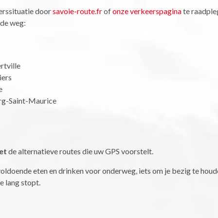
rssituatie door
savoie-route.fr
of
onze verkeerspagina
te raadpleg
 de weg:
M
tville
iers
e
rg-Saint-Maurice
et
de alternatieve routes die uw GPS voorstelt.
oldoende eten en drinken voor onderweg, iets om je bezig te houden
je lang stopt.