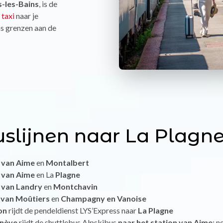
s-les-Bains
, is de
f
taxi
naar je
s grenzen aan de
buslijnen naar La Plagne
 van Aime
en
Montalbert
 van Aime
en La
Plagne
 van Landry
en
Montchavin
 van Moûtiers
en
Champagny en Vanoise
on
rijdt de pendeldienst LYS’Express naar
La Plagne
enève
rijdt de shuttlebus Alpskibus
naar het station van Aime
: n