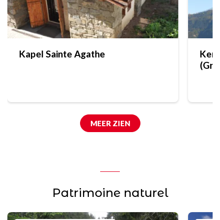
Kapel Sainte Agathe
Kerk
(Gra
MEER ZIEN
Patrimoine naturel