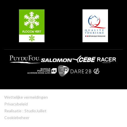
Groepen en seminars
Belle Plagne
Plagne Villages
Plagne Aime 2000
Wettelijke vermeldingen
Privacybeleid
Realisatie : StudioJuillet
Cookiebeheer