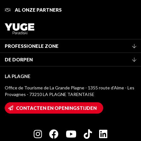
AL ONZE PARTNERS
PROFESSIONELE ZONE
Lid worden van het kantoor
DE DORPEN
Classificatie van de gemeubileerde accommodaties
La Plagne Vallée
Verblijfstaks
LA PLAGNE
Montchavin - Les Coches
Mediatheek
Office de Tourisme de La Grande Plagne - 1355 route d’Aime - Les
Champagny-en-Vanoise
Provagnes - 73210 LA PLAGNE TARENTAISE
La Plagne logo's
Montalbert
Wifi toegang
CONTACTEN EN OPENINGSTIJDEN
Plagne 1800
Huis van de eigenaar
Plagne Bellecôte
Press room
Plagne Centre
Charter van toegewijde spelers
Plagne Soleil