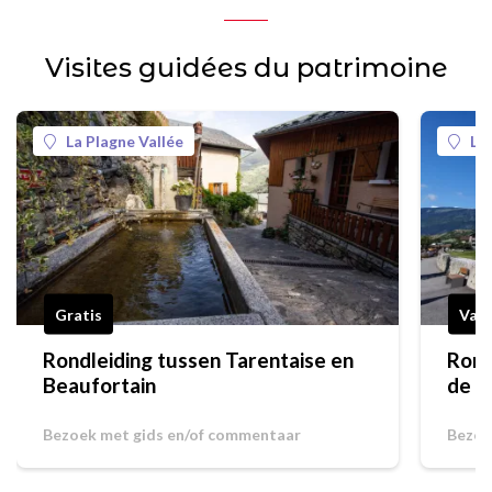
Visites guidées du patrimoine
La Plagne Vallée
La
Gratis
Vana
Rondleiding tussen Tarentaise en
Rond
Beaufortain
de g
Bezoek met gids en/of commentaar
Bezoe