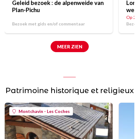
Geleid bezoek : de alpenweide van
Long
Plan-Pichu
werk
Op 20
Bezoek met gids en/of commentaar
Bezoe
MEER ZIEN
Patrimoine historique et religieux
Montchavin - Les Coches