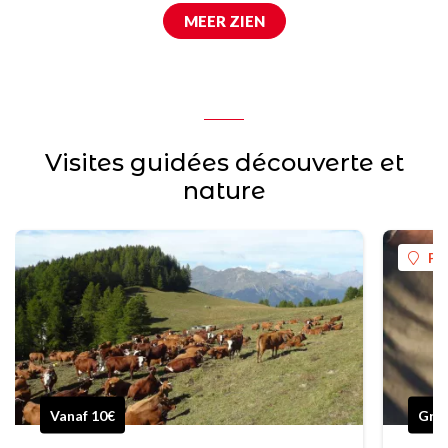
MEER ZIEN
Visites guidées découverte et
nature
Pl
Vanaf 10€
Grat