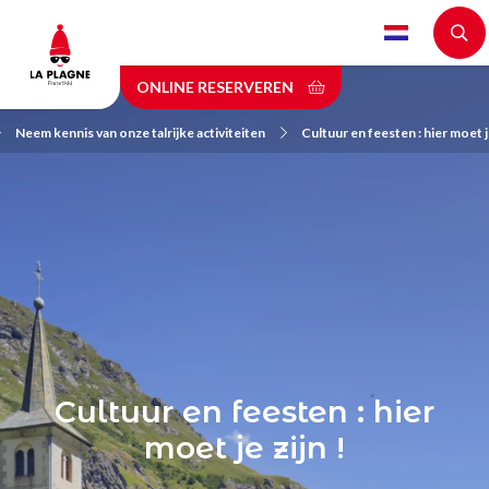
Skip
to
main
ONLINE RESERVEREN
content
Neem kennis van onze talrijke activiteiten
Cultuur en feesten : hier moet je
Cultuur en feesten : hier
moet je zijn !