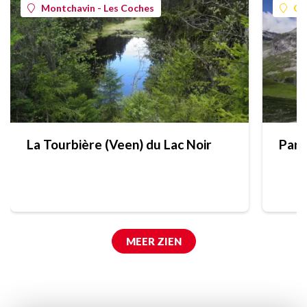
Montchavin - Les Coches
Ch
La Tourbière (Veen) du Lac Noir
Parc
MEER ZIEN