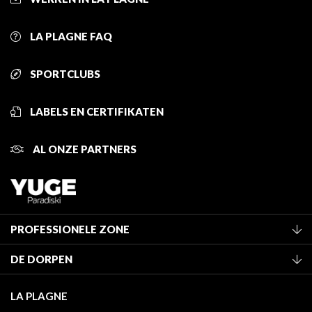
LA PLAGNE FAQ
SPORTCLUBS
LABELS EN CERTIFIKATEN
AL ONZE PARTNERS
PROFESSIONELE ZONE
Lid worden van het kantoor
DE DORPEN
Classificatie van de gemeubileerde accommodaties
La Plagne Vallée
Verblijfstaks
LA PLAGNE
Montchavin - Les Coches