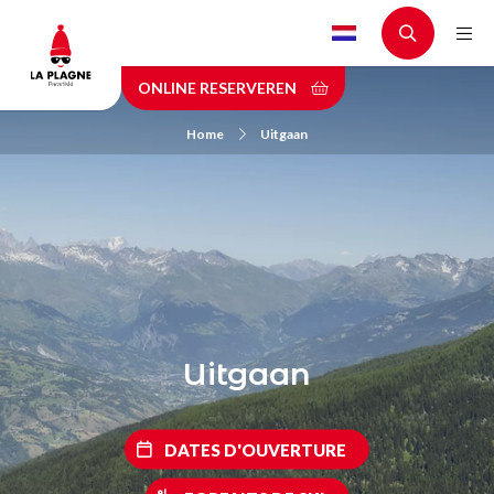
Skip
to
main
ONLINE RESERVEREN
content
Home
Uitgaan
Uitgaan
DATES D'OUVERTURE