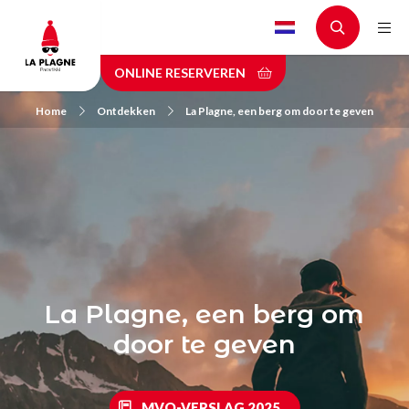
Skip
to
main
ONLINE RESERVEREN
content
Home
Ontdekken
La Plagne, een berg om door te geven
La Plagne, een berg om
door te geven
MVO-VERSLAG 2025