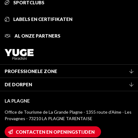
SPORTCLUBS
LABELS EN CERTIFIKATEN
AL ONZE PARTNERS
PROFESSIONELE ZONE
Lid worden van het kantoor
DE DORPEN
Classificatie van de gemeubileerde accommodaties
La Plagne Vallée
Verblijfstaks
LA PLAGNE
Montchavin - Les Coches
Mediatheek
Office de Tourisme de La Grande Plagne - 1355 route d’Aime - Les
Champagny-en-Vanoise
Provagnes - 73210 LA PLAGNE TARENTAISE
La Plagne logo's
Montalbert
Wifi toegang
CONTACTEN EN OPENINGSTIJDEN
Plagne 1800