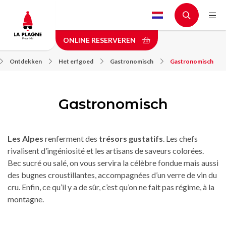
Skip
to
main
ONLINE RESERVEREN
content
Ontdekken
Het erfgoed
Gastronomisch
Gastronomisch
Gastronomisch
Les Alpes
renferment des
trésors gustatifs
. Les chefs
rivalisent d’ingéniosité et les artisans de saveurs colorées.
Bec sucré ou salé, on vous servira la célèbre fondue mais aussi
des bugnes croustillantes, accompagnées d’un verre de vin du
cru. Enfin, ce qu’il y a de sûr, c’est qu’on ne fait pas régime, à la
montagne.