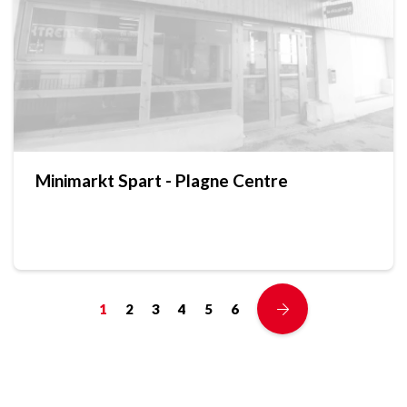
Minimarkt Spart - Plagne Centre
1
2
3
4
5
6