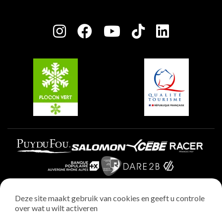
Huis van de eigenaar
Plagne Bellecôte
Press room
Plagne Centre
Charter van toegewijde spelers
Plagne Soleil
Groepen en seminars
Belle Plagne
Plagne Villages
Plagne Aime 2000
Deze site maakt gebruik van cookies en geeft u controle
over wat u wilt activeren
Wettelijke vermeldingen