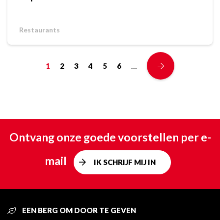
Restaurants
…
1
2
3
4
5
6
Ontvang onze goede voorstellen per e-
mail
IK SCHRIJF MIJ IN
EEN BERG OM DOOR TE GEVEN