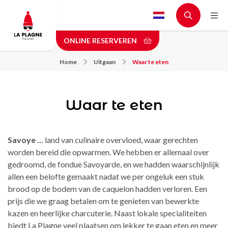
Skip
to
main
ONLINE RESERVEREN
content
Home
Uitgaan
Waar te eten
Waar te eten
Savoye ...
land van culinaire overvloed, waar gerechten
worden bereid die opwarmen. We hebben er allemaal over
gedroomd, de fondue Savoyarde, en we hadden waarschijnlijk
allen een belofte gemaakt nadat we per ongeluk een stuk
brood op de bodem van de caquelon hadden verloren. Een
prijs die we graag betalen om te genieten van bewerkte
kazen en heerlijke charcuterie. Naast lokale specialiteiten
biedt La Plagne veel plaatsen om lekker te gaan eten en meer