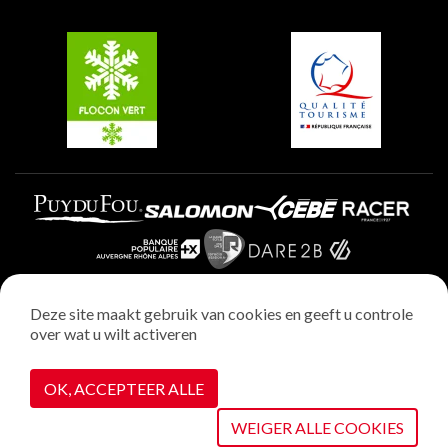
Groepen en seminars
Belle Plagne
Plagne Villages
Plagne Aime 2000
Deze site maakt gebruik van cookies en geeft u controle
over wat u wilt activeren
Wettelijke vermeldingen
Privacybeleid
OK, ACCEPTEER ALLE
Realisatie : StudioJuillet
Cookiebeheer
WEIGER ALLE COOKIES