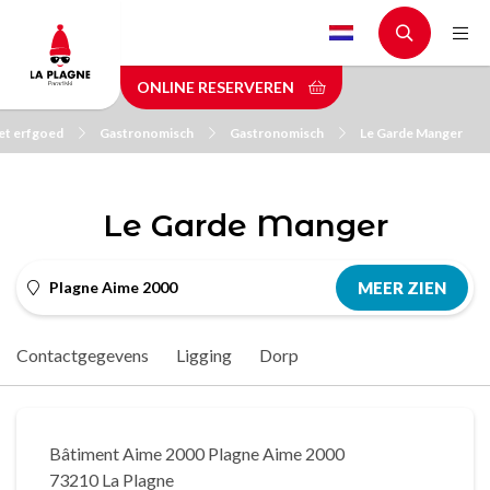
Skip
to
main
ONLINE RESERVEREN
content
et erfgoed
Gastronomisch
Gastronomisch
Le Garde Manger
Le Garde Manger
Plagne Aime 2000
MEER ZIEN
Contactgegevens
Ligging
Dorp
Bâtiment Aime 2000 Plagne Aime 2000
73210 La Plagne