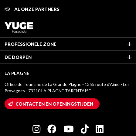
AL ONZE PARTNERS
PROFESSIONELE ZONE
Lid worden van het kantoor
DE DORPEN
Classificatie van de gemeubileerde accommodaties
La Plagne Vallée
Verblijfstaks
LA PLAGNE
Montchavin - Les Coches
Mediatheek
Office de Tourisme de La Grande Plagne - 1355 route d’Aime - Les
Champagny-en-Vanoise
Provagnes - 73210 LA PLAGNE TARENTAISE
La Plagne logo's
Montalbert
Wifi toegang
CONTACTEN EN OPENINGSTIJDEN
Plagne 1800
Huis van de eigenaar
Plagne Bellecôte
Press room
Plagne Centre
Charter van toegewijde spelers
Plagne Soleil