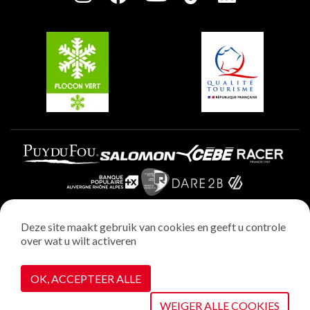
Plagne Soleil
Groepen en seminars
Belle Plagne
Plagne Villages
Plagne Aime 2000
Deze site maakt gebruik van cookies en geeft u controle
over wat u wilt activeren
Wettelijke vermeldingen
Privacybeleid
OK, ACCEPTEER ALLE
Realisatie : StudioJuillet
Cookiebeheer
WEIGER ALLE COOKIES