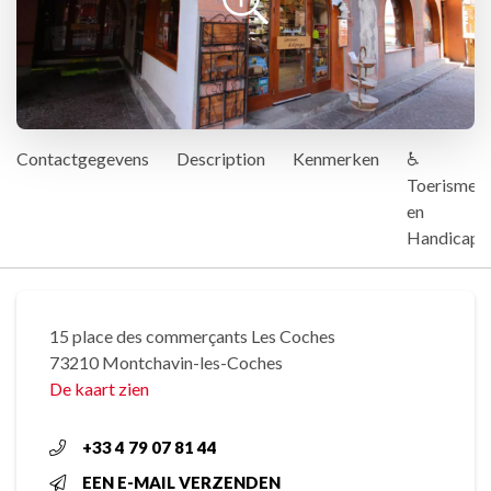
Contactgegevens
Description
Kenmerken
♿
Toerisme
en
Handicap
15 place des commerçants Les Coches
73210 Montchavin-les-Coches
De kaart zien
+33 4 79 07 81 44
EEN E-MAIL VERZENDEN