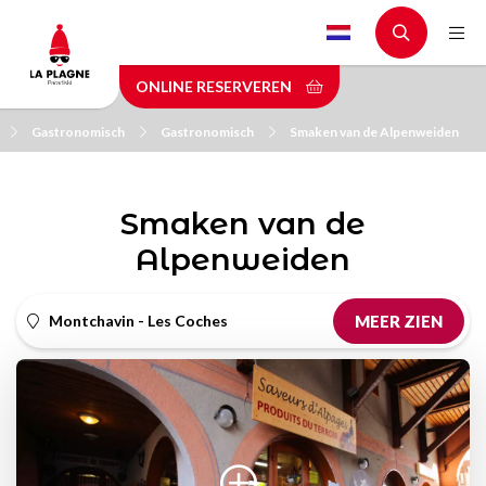
Skip
to
main
ONLINE RESERVEREN
content
Gastronomisch
Gastronomisch
Smaken van de Alpenweiden
Smaken van de
Alpenweiden
Montchavin - Les Coches
MEER ZIEN