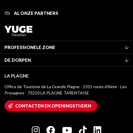
AL ONZE PARTNERS
PROFESSIONELE ZONE
Lid worden van het kantoor
DE DORPEN
Classificatie van de gemeubileerde accommodaties
La Plagne Vallée
Verblijfstaks
LA PLAGNE
Champagny-en-Vanoise
Mediatheek
Office de Tourisme de La Grande Plagne - 1355 route d’Aime - Les
Montchavin - Les Coches
Provagnes - 73210 LA PLAGNE TARENTAISE
La Plagne logo's
Montalbert
Wifi toegang
CONTACTEN EN OPENINGSTIJDEN
Plagne 1800
Huis van de eigenaar
Plagne Bellecôte
Press room
Plagne Centre
Charter van toegewijde spelers