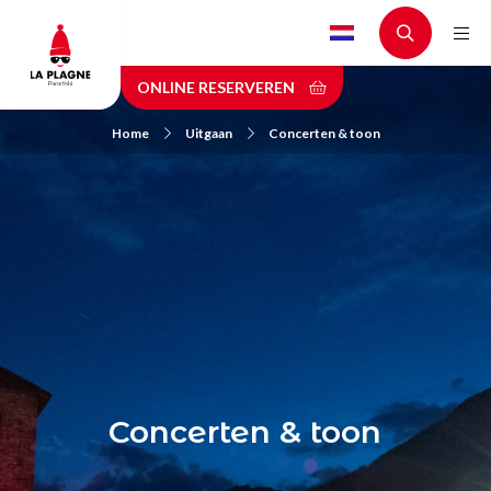
Skip
to
main
ONLINE RESERVEREN
content
Home
Uitgaan
Concerten & toon
Concerten & toon