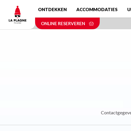
Skip
ONTDEKKEN
ACCOMMODATIES
U
to
main
ONLINE RESERVEREN
content
Contactgegev