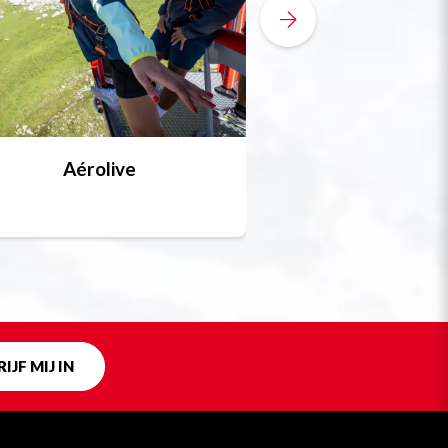
Aérolive
Bobsleigh, skel
Uniek in fra
IJF MIJ IN