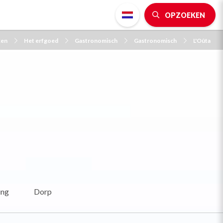
OPZOEKEN
ken
Het erfgoed
Gastronomisch
Gastronomisch
L'Oûta
ing
Dorp