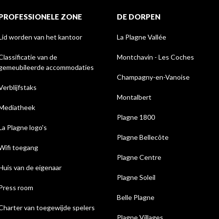
PROFESSIONELE ZONE
DE DORPEN
Lid worden van het kantoor
La Plagne Vallée
Classificatie van de
Montchavin - Les Coches
gemeubileerde accommodaties
Champagny-en-Vanoise
Verblijfstaks
Montalbert
Mediatheek
Plagne 1800
La Plagne logo's
Plagne Bellecôte
Wifi toegang
Plagne Centre
Huis van de eigenaar
Plagne Soleil
Press room
Belle Plagne
Charter van toegewijde spelers
Plagne Villages