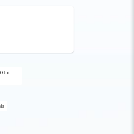
0 tot
ls