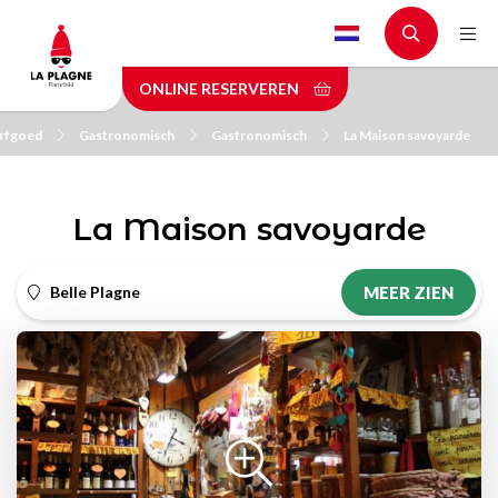
Skip
to
main
ONLINE RESERVEREN
content
erfgoed
Gastronomisch
Gastronomisch
La Maison savoyarde
La Maison savoyarde
Belle Plagne
MEER ZIEN