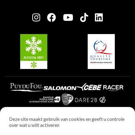
Plagne Bellecôte
Press room
Plagne Centre
Charter van toegewijde spelers
Plagne Soleil
Groepen en seminars
Belle Plagne
Plagne Villages
Plagne Aime 2000
Deze site maakt gebruik van cookies en geeft u controle
over wat u wilt activeren
Wettelijke vermeldingen
Privacybeleid