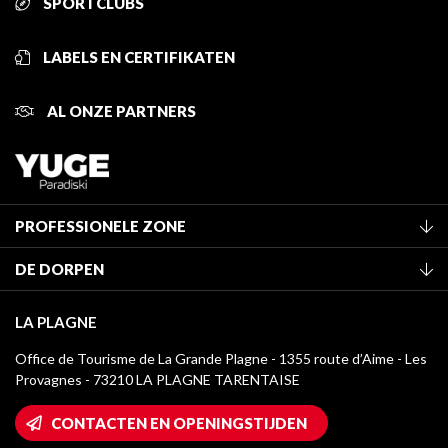
SPORTCLUBS
LABELS EN CERTIFIKATEN
AL ONZE PARTNERS
PROFESSIONELE ZONE
Lid worden van het kantoor
DE DORPEN
Classificatie van de gemeubileerde accommodaties
La Plagne Vallée
Verblijfstaks
LA PLAGNE
Champagny-en-Vanoise
Mediatheek
Office de Tourisme de La Grande Plagne - 1355 route d’Aime - Les
Montchavin - Les Coches
Provagnes - 73210 LA PLAGNE TARENTAISE
La Plagne logo's
Montalbert
Wifi toegang
CONTACTEN EN OPENINGSTIJDEN
Plagne 1800
Huis van de eigenaar