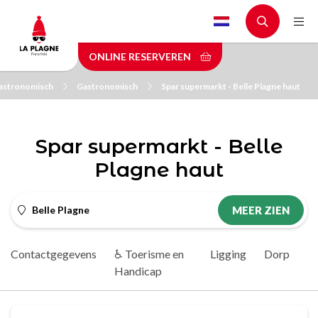
Skip
to
main
ONLINE RESERVEREN
content
astronomisch
Gastronomisch
Spar supermarkt - Belle Plagne haut
Spar supermarkt - Belle
Plagne haut
Belle Plagne
MEER ZIEN
Contactgegevens
♿ Toerisme en
Ligging
Dorp
Handicap