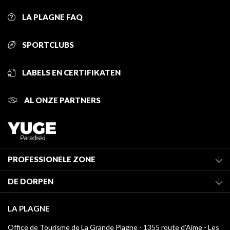
LA PLAGNE FAQ
SPORTCLUBS
LABELS EN CERTIFIKATEN
AL ONZE PARTNERS
PROFESSIONELE ZONE
Lid worden van het kantoor
DE DORPEN
Classificatie van de gemeubileerde accommodaties
La Plagne Vallée
Verblijfstaks
LA PLAGNE
Montchavin - Les Coches
Mediatheek
Office de Tourisme de La Grande Plagne - 1355 route d’Aime - Les
Champagny-en-Vanoise