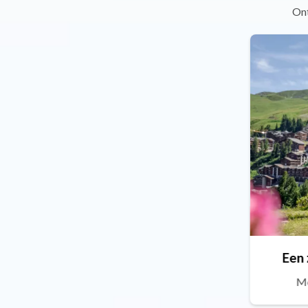
Ont
Een 
Me