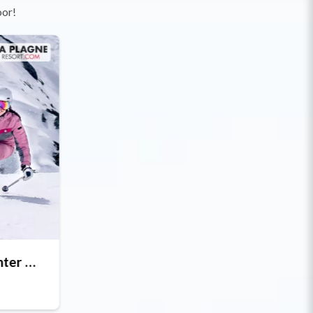
oor!
Vroegboekkorting winter 26/27