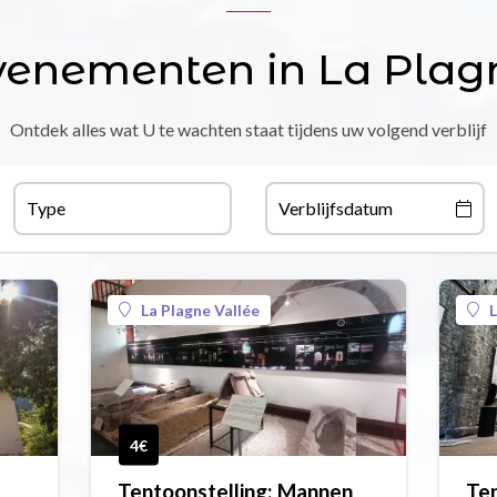
venementen in La Plag
Ontdek alles wat U te wachten staat tijdens uw volgend verblijf
Type
Verblijfsdatum
La Plagne Vallée
L
4€
Tentoonstelling: Mannen
Ten