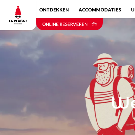
Skip
ONTDEKKEN
ACCOMMODATIES
U
to
main
ONLINE RESERVEREN
content
We