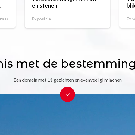
en stenen
bli
taar
Expositie
Expo
is met de bestemming
Een domein met 11 gezichten en evenveel glimlachen