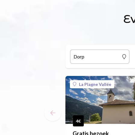
E
Dorp
La Plagne Vallée
4€
Gratis bezoek