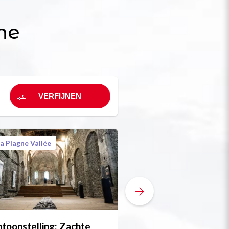
ne
a Plagne Vallée
La Plagne Vallée
Gratis
toonstelling: Zachte
Fietsreparatie