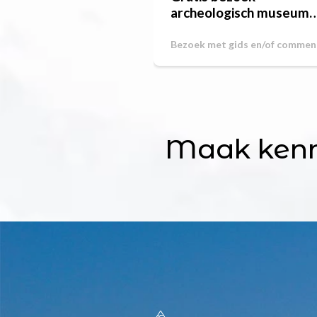
archeologisch museum
Aime
Bezoek met gids en/of commen
Maak kenn