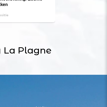
kken
Op 08/08/2026
sitie
Demonstratie
 La Plagne