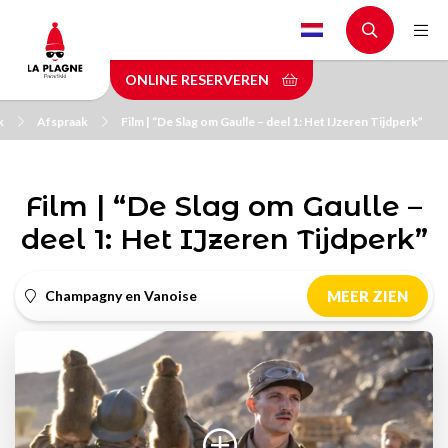
Skip
to
main
ONLINE RESERVEREN
content
k
Afspraak
Film | “De Slag om Gaulle – deel 1: Het IJzeren Tijdperk”
Film | “De Slag om Gaulle –
deel 1: Het IJzeren Tijdperk”
Champagny en Vanoise
MEER ZIEN