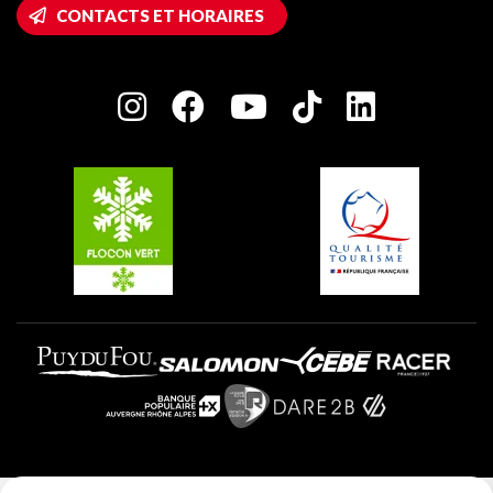
Accès Wifi
CONTACTS ET HORAIRES
Plagne 1800
Maison des Propriétaires
Plagne Bellecôte
Salle de presse
Plagne Centre
Charte des Acteurs Engagés
Plagne Soleil
Groupes et séminaires
Belle Plagne
Plagne Villages
Plagne Aime 2000