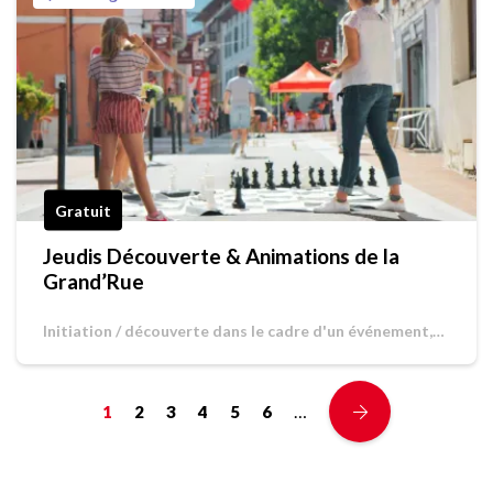
Gratuit
Jeudis Découverte & Animations de la
Grand’Rue
Initiation / découverte dans le cadre d'un événement,
Jeu de piste / Chasse au trésor
…
1
2
3
4
5
6