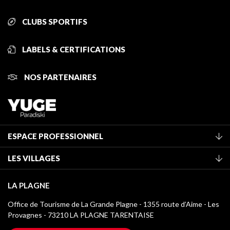
CLUBS SPORTIFS
LABELS & CERTIFICATIONS
NOS PARTENAIRES
ESPACE PROFESSIONNEL
Adhérer à l'office de tourisme
LES VILLAGES
Classement des meublés
La Plagne Vallée
Taxe de séjour
LA PLAGNE
Champagny-en-Vanoise
Médiathèque
Office de Tourisme de La Grande Plagne - 1355 route d’Aime - Les
Montchavin - Les Coches
Provagnes - 73210 LA PLAGNE TARENTAISE
Logos La Plagne
Montalbert