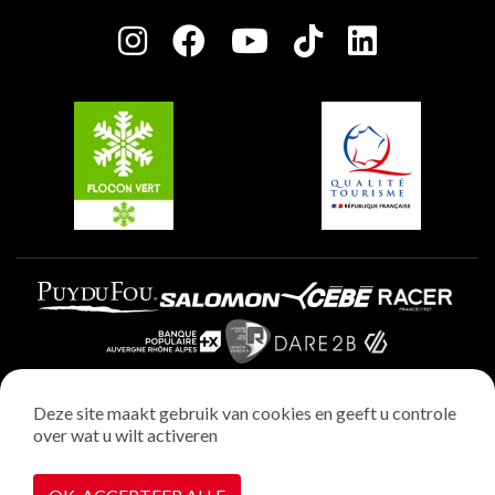
Press room
Plagne Centre
Charter van toegewijde spelers
Plagne Soleil
Groepen en seminars
Belle Plagne
Plagne Villages
Plagne Aime 2000
Deze site maakt gebruik van cookies en geeft u controle
over wat u wilt activeren
Wettelijke vermeldingen
Privacybeleid