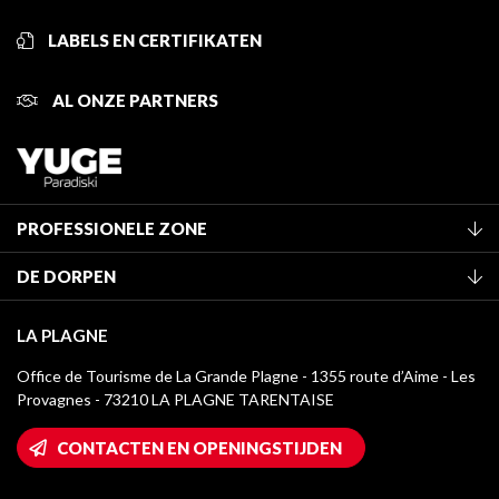
LABELS EN CERTIFIKATEN
AL ONZE PARTNERS
PROFESSIONELE ZONE
Lid worden van het kantoor
DE DORPEN
Classificatie van de gemeubileerde accommodaties
La Plagne Vallée
Verblijfstaks
LA PLAGNE
Champagny-en-Vanoise
Mediatheek
Office de Tourisme de La Grande Plagne - 1355 route d’Aime - Les
Montchavin - Les Coches
Provagnes - 73210 LA PLAGNE TARENTAISE
La Plagne logo's
Montalbert
Wifi toegang
CONTACTEN EN OPENINGSTIJDEN
Plagne 1800
Huis van de eigenaar
Plagne Bellecôte