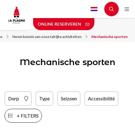
Skip
to
main
ONLINE RESERVEREN
content
e
Neem kennis van onze talrijke activiteiten
Mechanische sporten
Mechanische sporten
Dorp
Type
Seizoen
Accessibilité
+ FILTERS