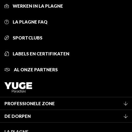
WERKEN IN LA PLAGNE
LA PLAGNE FAQ
SPORTCLUBS
LABELS EN CERTIFIKATEN
AL ONZE PARTNERS
PROFESSIONELE ZONE
Lid worden van het kantoor
DE DORPEN
Classificatie van de gemeubileerde accommodaties
La Plagne Vallée
Verblijfstaks
LA PLAGNE