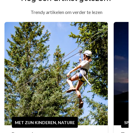
Trendy artikelen om verder te lezen
MET ZIJN KINDEREN, NATURE
SPO