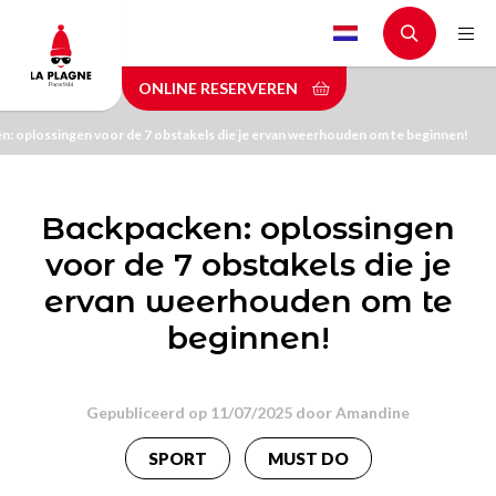
Skip
to
main
ONLINE RESERVEREN
content
: oplossingen voor de 7 obstakels die je ervan weerhouden om te beginnen!
Backpacken: oplossingen
voor de 7 obstakels die je
ervan weerhouden om te
beginnen!
Gepubliceerd op 11/07/2025 door
Amandine
SPORT
MUST DO