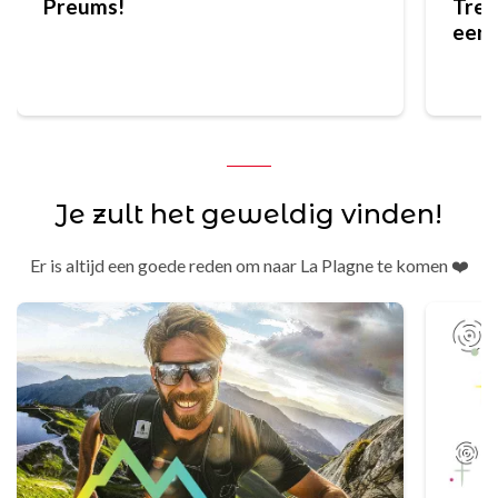
Preums!
Trek
eers
bere
Je zult het geweldig vinden!
Er is altijd een goede reden om naar La Plagne te komen ❤️