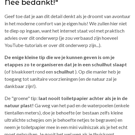
Nee bedankt!"
Geef toe dat je aan dit detail denkt als je droomt van avontuur
in het moderne comfort van je eigen huis! We zullen hier niet
te diep op ingaan, want het internet staat vol met praktisch
advies over dit onderwerp (je zou verbaasd zijn hoeveel
YouTube-tutorials er over dit onderwerp zijn...).
De enige kleine tip die we je kunnen geven is om je
etappes zo te organiseren dat je in een schuilhut slaapt
(of bivakkeert rond een
schuilhut
). Op die manier heb je
toegang tot sanitaire voorzieningen (en de natuur zal je
dankbaar zijn!).
De "groene" tip:
laat nooit toiletpapier achter als je in de
natuur plast!
Ga weg van het pad en de waterpoelen (enkele
tientallen meters), doe je behoefte (er bestaan zelfs kleine
ultralichte schepjes om je behoefte netjes te begraven) en
neem je toiletpapier mee in een mini vuilniszak als je het echt
moet gebruiken. Je gooit het wel weg als je thuiskomt.