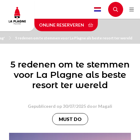
Skip
to
main
ONLINE RESERVEREN
content
ag'
5 redenen om te stemmen voor La Plagne als beste resort ter wereld
5 redenen om te stemmen
voor La Plagne als beste
resort ter wereld
Gepubliceerd op 30/07/2025 door
Magali
MUST DO