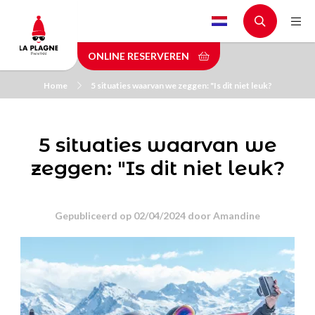
Skip
to
main
ONLINE RESERVEREN
content
Home
5 situaties waarvan we zeggen: "Is dit niet leuk?
5 situaties waarvan we
zeggen: "Is dit niet leuk?
Gepubliceerd op 02/04/2024 door
Amandine