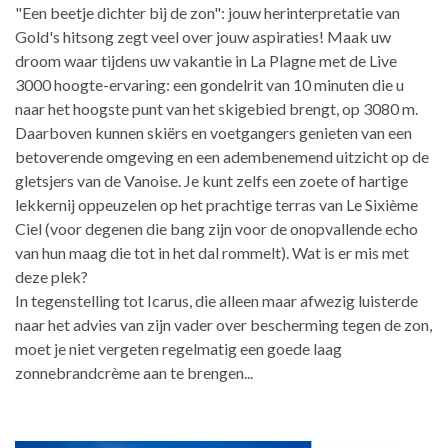
"Een beetje dichter bij de zon": jouw herinterpretatie van
Gold's hitsong zegt veel over jouw aspiraties! Maak uw
droom waar tijdens uw vakantie in La Plagne met de Live
3000 hoogte-ervaring: een gondelrit van 10 minuten die u
naar het hoogste punt van het skigebied brengt, op 3080 m.
Daarboven kunnen skiërs en voetgangers genieten van een
betoverende omgeving en een adembenemend uitzicht op de
gletsjers van de Vanoise. Je kunt zelfs een zoete of hartige
lekkernij oppeuzelen op het prachtige terras van Le Sixième
Ciel (voor degenen die bang zijn voor de onopvallende echo
van hun maag die tot in het dal rommelt). Wat is er mis met
deze plek?
In tegenstelling tot Icarus, die alleen maar afwezig luisterde
naar het advies van zijn vader over bescherming tegen de zon,
moet je niet vergeten regelmatig een goede laag
zonnebrandcrème aan te brengen...