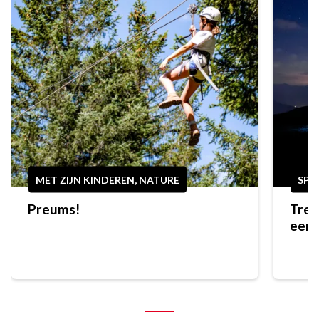
MET ZIJN KINDEREN, NATURE
SPO
Preums!
Trek
eers
bere