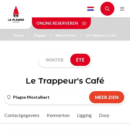
Skip
to
main
ONLINE RESERVEREN
content
Home
Uitgaan
Waar te eten
Le Trappeur's Café
WINTER
ÉTÉ
Le Trappeur's Café
Plagne Montalbert
MEER ZIEN
Contactgegevens
Kenmerken
Ligging
Dorp