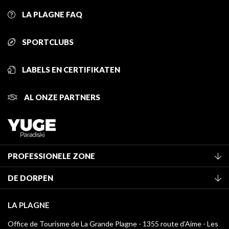
LA PLAGNE FAQ
SPORTCLUBS
LABELS EN CERTIFIKATEN
AL ONZE PARTNERS
PROFESSIONELE ZONE
Lid worden van het kantoor
DE DORPEN
Classificatie van de gemeubileerde accommodaties
La Plagne Vallée
Verblijfstaks
LA PLAGNE
Champagny-en-Vanoise
Mediatheek
Office de Tourisme de La Grande Plagne - 1355 route d’Aime - Les
Montchavin - Les Coches