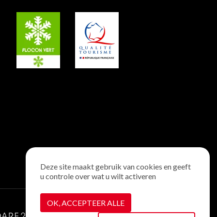
Deze site maakt gebruik van cookies en geeft
u controle over wat u wilt activeren
OK, ACCEPTEER ALLE