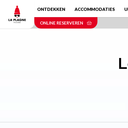
Skip
ONTDEKKEN
ACCOMMODATIES
U
to
main
ONLINE RESERVEREN
content
L