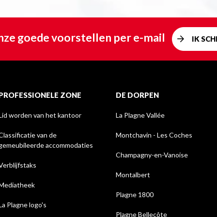
ze goede voorstellen per e-mail
IK SCHR
PROFESSIONELE ZONE
DE DORPEN
Lid worden van het kantoor
La Plagne Vallée
Classificatie van de
Montchavin - Les Coches
gemeubileerde accommodaties
Champagny-en-Vanoise
Verblijfstaks
Montalbert
Mediatheek
Plagne 1800
La Plagne logo's
Plagne Bellecôte