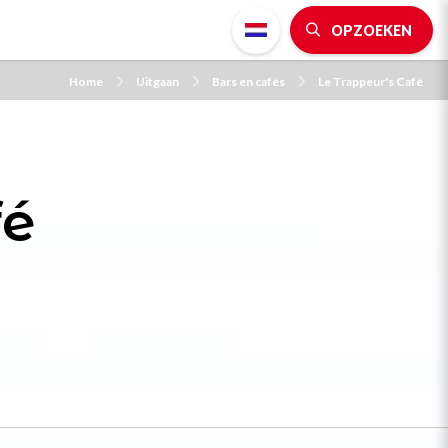
OPZOEKEN
Home
Uitgaan
Bars en cafés
Le Trappeur's Café
fé