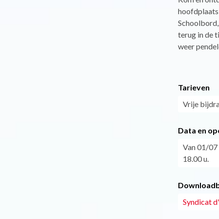
hoofdplaats
Schoolbord, 
terug in de 
weer pendeld
Tarieven
Vrije bijdr
Data en op
Van 01/07 
18.00 u.
Downloadb
Syndicat d'