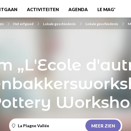
ITGAAN
ACTIVITEITEN
AGENDA
LE MAG'
en
Het erfgoed
Lokale geschiedenis
Lokale geschiedenis
M
„L'Ecole d'autr
enbakkersworks
ottery Worksh
La Plagne Vallée
MEER ZIEN