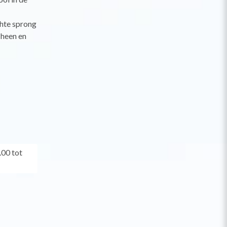
chte sprong
 heen en
.00 tot