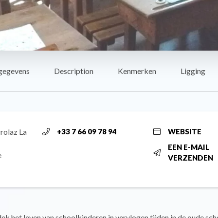
gegevens
Description
Kenmerken
Ligging
rolaz La
+33 7 66 09 78 94
WEBSITE
EEN E-MAIL
e
VERZENDEN
k het leven van schoolkinderen in vervlogen tijden in de oude scho