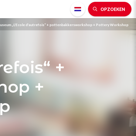
OPZOEKEN
useum „L'Ecole d'autrefois“ + pottenbakkersworkshop + Pottery Workshop
efois“ +
hop +
op