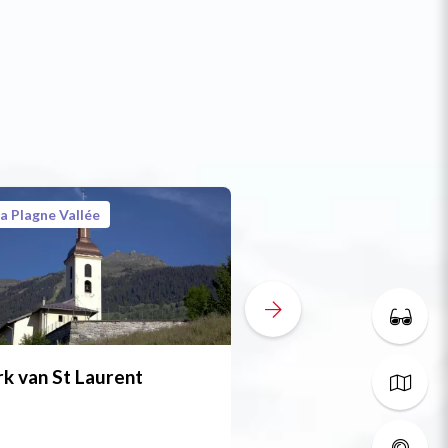
a Plagne Vallée
La Plagne Vallée
Gratis
k van St Laurent
Speeltuin - La Côt