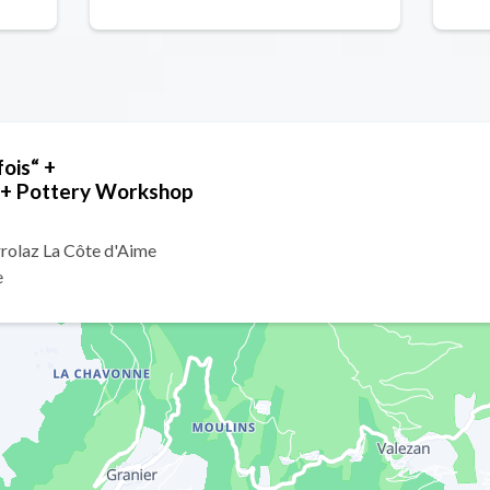
ois“ +
 + Pottery Workshop
rolaz La Côte d'Aime
e