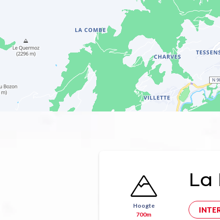
La 
Hoogte
INTE
700m