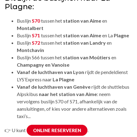
Plagne:
Buslijn
S70
tussen het
station van Aime
en
Montalbert
Buslijn
S71
tussen het
station van Aime
en La
Plagne
Buslijn
S72
tussen het
station van Landry
en
Montchavin
Buslijn S66 tussen het
station van Moûtiers
en
Champagny en Vanoise
Vanaf de luchthaven van Lyon
rijdt de pendeldienst
LYS’Express naar
La Plagne
Vanaf de luchthaven van Genève
rijdt de shuttlebus
Alpskibus
naar het station van Aime
: neem
vervolgens buslijn S70 of S71, afhankelijk van de
aansluitingen, of kies voor andere alternatieven zoals
taxi’s...
👉 U kunt
.
ONLINE RESERVEREN