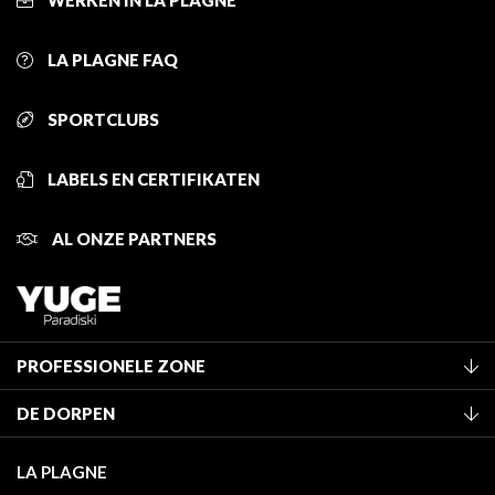
LA PLAGNE FAQ
SPORTCLUBS
LABELS EN CERTIFIKATEN
AL ONZE PARTNERS
PROFESSIONELE ZONE
Lid worden van het kantoor
DE DORPEN
Classificatie van de gemeubileerde accommodaties
La Plagne Vallée
Verblijfstaks
LA PLAGNE
Montchavin - Les Coches