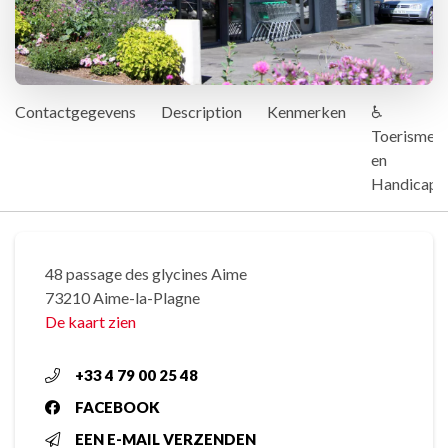
Contactgegevens
Description
Kenmerken
♿
Toerisme
en
Handicap
48 passage des glycines Aime
73210 Aime-la-Plagne
De kaart zien
+33 4 79 00 25 48
FACEBOOK
EEN E-MAIL VERZENDEN