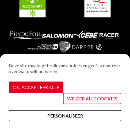
Deze site maakt gebruik van cookies en geeft u controle
over wat u wilt activeren
Wettelijke vermeldingen
Privacybeleid
OK, ACCEPTEER ALLE
Realisatie : StudioJuillet
Cookiebeheer
WEIGER ALLE COOKIES
PERSONALISEER
Wat te doen deze
Plannen &
Webcams
Weerbericht
Toegang