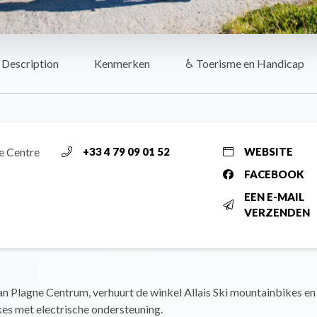
Description
Kenmerken
♿ Toerisme en Handicap
e Centre
+33 4 79 09 01 52
WEBSITE
FACEBOOK
EEN E-MAIL
VERZENDEN
van Plagne Centrum, verhuurt de winkel Allais Ski mountainbikes en
es met electrische ondersteuning.