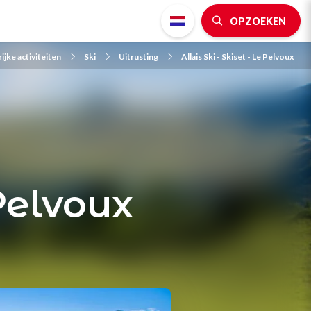
OPZOEKEN
ijke activiteiten
Ski
Uitrusting
Allais Ski - Skiset - Le Pelvoux
 Pelvoux