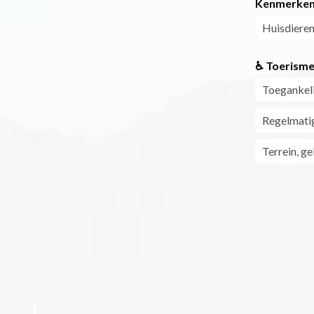
Kenmerke
Huisdieren
♿ Toerisme
Toegankeli
Regelmati
Terrein, g