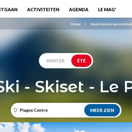
ITGAAN
ACTIVITEITEN
AGENDA
LE MAG'
Home
Neem kennis van onze talr
WINTER
ÉTÉ
Ski - Skiset - Le
Plagne Centre
MEER ZIEN