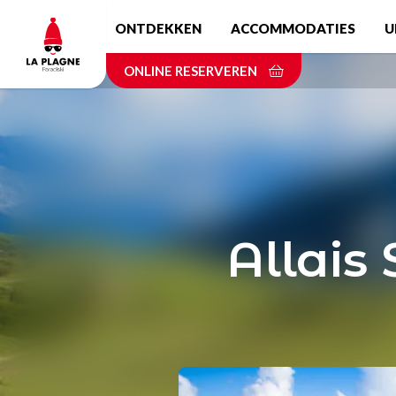
Skip
ONTDEKKEN
ACCOMMODATIES
U
to
main
ONLINE RESERVEREN
content
Allais 