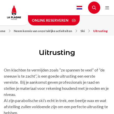
Skip
to
main
ONLINE RESERVEREN
content
ome
Neem kennis van onze talrijke activiteiten
Ski
Uitrusting
Uitrusting
Om klachten te vermijden zoals “ze spannen te veel” of “de
sneeuw is te zacht”, is een goede uitrusting een eerste
vereiste. Bij je aankomst geven professionals je raad en
stellen je materiaal voor rekening houdend met je noden en je
niveau.
Al zijn parabolische ski’s echt in trek, een beetje wax en wat
afstelling zullen voldoende zijn om een perfecte uitrusting te
hebben.