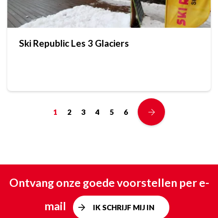
Ski Republic Les 3 Glaciers
1
2
3
4
5
6
Ontvang onze goede voorstellen per e-
mail
IK SCHRIJF MIJ IN