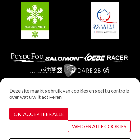
Plagne Villages
Plagne Aime 2000
Deze site maakt gebruik van cookies en geeft u controle
over wat u wilt activeren
Wettelijke vermeldingen
Privacybeleid
OK, ACCEPTEER ALLE
Realisatie : StudioJuillet
Cookiebeheer
WEIGER ALLE COOKIES
VOIR SUR LA CARTE