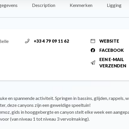
gegevens
Description
Kenmerken
Ligging
Belle
+33 4 79 09 11 62
WEBSITE
FACEBOOK
EEN E-MAIL
VERZENDEN
euke en spannende activiteit. Springen in bassins, glijden, rappels, 
ter, deze canyons zijn een geweldige speeltuin!
emoz, gids in hooggebergte en canyon stelt elke week een aangep
oor (van niveau 1 tot niveau 3 vervolmaking).