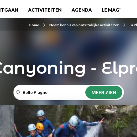
ITGAAN
ACTIVITEITEN
AGENDA
LE MAG'
Home
Neem kennis van onze talrijke activiteiten
La P
Canyoning - Elpr
Belle Plagne
MEER ZIEN