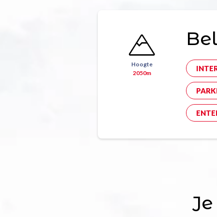
Bel
Hoogte
INTE
2050m
PARK
ENTE
Je