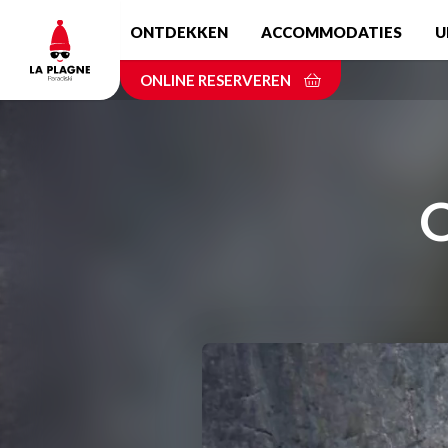
Skip
ONTDEKKEN
ACCOMMODATIES
U
to
main
ONLINE RESERVEREN
content