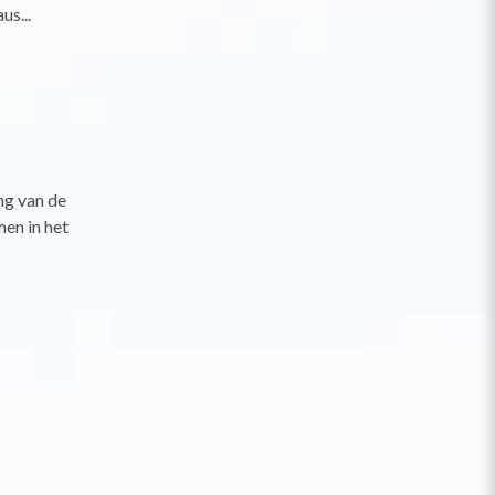
us...
ng van de
en in het