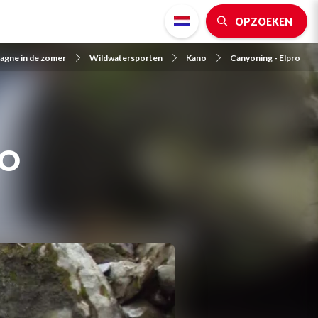
OPZOEKEN
lagne in de zomer
Wildwatersporten
Kano
Canyoning - Elpro
o