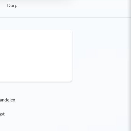
Dorp
wandelen
ast