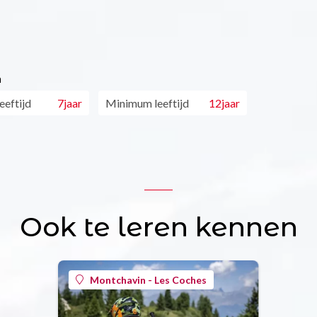
n
eftijd
7jaar
Minimum leeftijd
12jaar
Ook te leren kennen
Montchavin - Les Coches