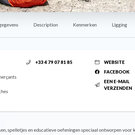
gegevens
Description
Kenmerken
Ligging
+33 4 79 07 81 85
WEBSITE
FACEBOOK
merçants
EEN E-MAIL
VERZENDEN
ches
en, spelletjes en educatieve oefeningen speciaal ontworpen voor 