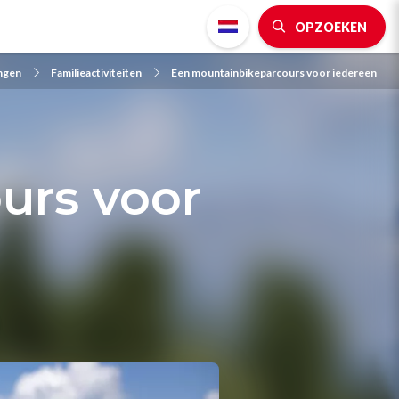
OPZOEKEN
ingen
Familieactiviteiten
Een mountainbikeparcours voor iedereen
urs voor