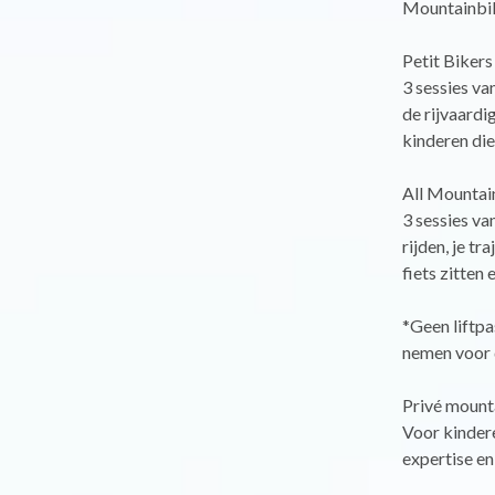
Mountainbik
Petit Bikers
3 sessies v
de rijvaardi
kinderen die
All Mountai
3 sessies va
rijden, je t
fiets zitten
*Geen liftpa
nemen voor 
Privé mounta
Voor kindere
expertise en