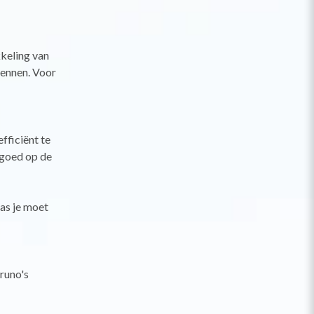
keling van
kennen. Voor
fficiënt te
e goed op de
pas je moet
runo's