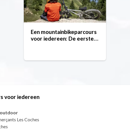
Een mountainbikeparcours
voor iedereen: De eerste
omwentelingen van het
stuur
s voor iedereen
n outdoor
merçants Les Coches
ches