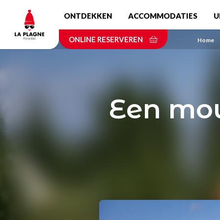
Skip
ONTDEKKEN
ACCOMMODATIES
U
to
main
ONLINE RESERVEREN
content
Home
Een mou