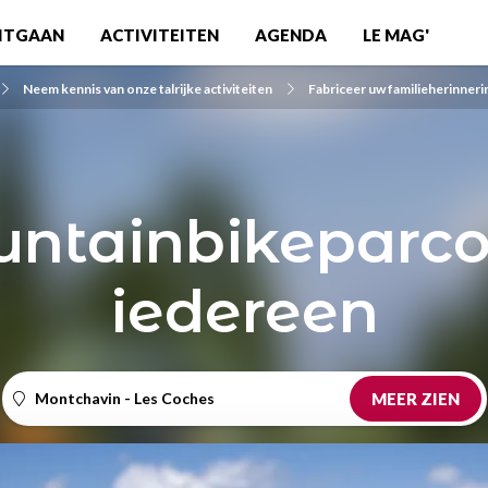
ITGAAN
ACTIVITEITEN
AGENDA
LE MAG'
Neem kennis van onze talrijke activiteiten
Fabriceer uw familieherinner
ntainbikeparco
iedereen
Montchavin - Les Coches
MEER ZIEN