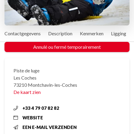
Contactgegevens
Description
Kenmerken
Ligging
Annulé ou fermé temporairement
Piste de luge
Les Coches
73210 Montchavin-les-Coches
De kaart zien
+33 4 79 07 82 82
WEBSITE
EEN E-MAIL VERZENDEN