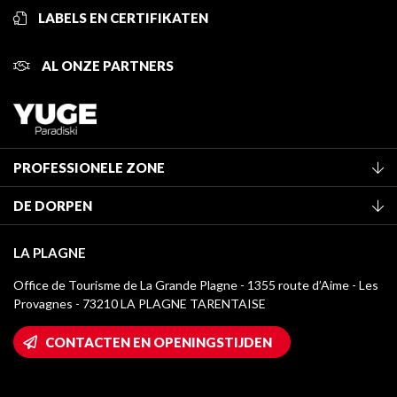
LABELS EN CERTIFIKATEN
AL ONZE PARTNERS
PROFESSIONELE ZONE
Lid worden van het kantoor
DE DORPEN
Classificatie van de gemeubileerde accommodaties
La Plagne Vallée
Verblijfstaks
LA PLAGNE
Montchavin - Les Coches
Mediatheek
Office de Tourisme de La Grande Plagne - 1355 route d’Aime - Les
Champagny-en-Vanoise
Provagnes - 73210 LA PLAGNE TARENTAISE
La Plagne logo's
Montalbert
Wifi toegang
CONTACTEN EN OPENINGSTIJDEN
Plagne 1800
Huis van de eigenaar
Plagne Bellecôte
Press room