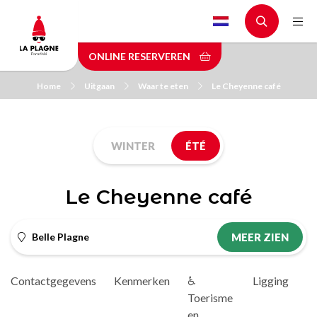
Skip
to
main
ONLINE RESERVEREN
content
Home
Uitgaan
Waar te eten
Le Cheyenne café
WINTER
ÉTÉ
Le Cheyenne café
Belle Plagne
MEER ZIEN
Contactgegevens
Kenmerken
♿
Ligging
D
Toerisme
en