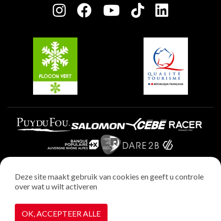
Plagne Centre
Charter van toegewijde spelers
Plagne Soleil
Groepen en seminars
Belle Plagne
Plagne Villages
Plagne Aime 2000
Deze site maakt gebruik van cookies en geeft u controle
over wat u wilt activeren
Wettelijke vermeldingen
Privacybeleid
OK, ACCEPTEER ALLE
Realisatie : StudioJuillet