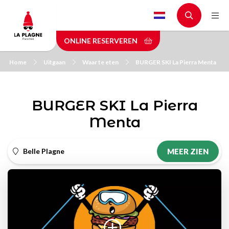
Skip
to
main
ONLINE RESERVEREN
content
Home
Uitgaan
Waar te eten
BURGER SKI La Pierra Menta
BURGER SKI La Pierra
Menta
Belle Plagne
MEER ZIEN