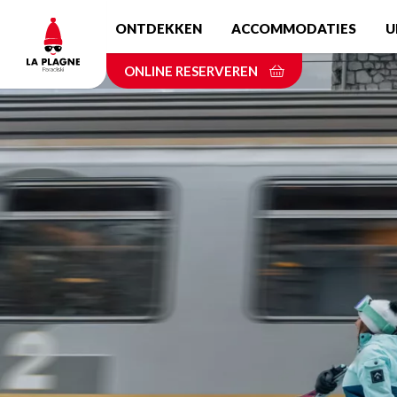
Skip
ONTDEKKEN
ACCOMMODATIES
U
to
main
ONLINE RESERVEREN
content