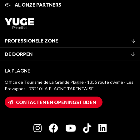
AL ONZE PARTNERS
PROFESSIONELE ZONE
Lid worden van het kantoor
DE DORPEN
Classificatie van de gemeubileerde accommodaties
La Plagne Vallée
Verblijfstaks
LA PLAGNE
Montchavin - Les Coches
Mediatheek
Office de Tourisme de La Grande Plagne - 1355 route d’Aime - Les
Champagny-en-Vanoise
Provagnes - 73210 LA PLAGNE TARENTAISE
La Plagne logo's
Montalbert
Wifi toegang
CONTACTEN EN OPENINGSTIJDEN
Plagne 1800
Huis van de eigenaar
Plagne Bellecôte
Press room
Plagne Centre
Charter van toegewijde spelers
Plagne Soleil
Groepen en seminars