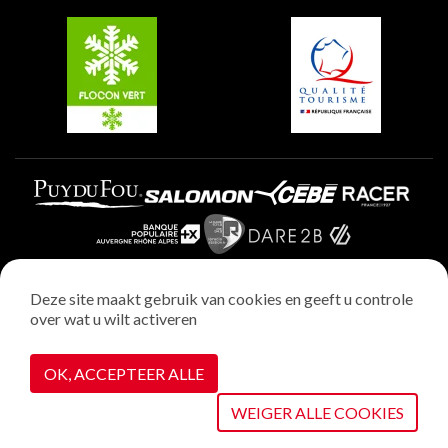
Belle Plagne
Plagne Villages
Plagne Aime 2000
Deze site maakt gebruik van cookies en geeft u controle
over wat u wilt activeren
Wettelijke vermeldingen
Privacybeleid
OK, ACCEPTEER ALLE
Realisatie : StudioJuillet
Cookiebeheer
WEIGER ALLE COOKIES
VOIR SUR LA CARTE