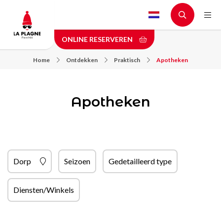
Skip
to
main
ONLINE RESERVEREN
content
Home
Ontdekken
Praktisch
Apotheken
Apotheken
Dorp
Seizoen
Gedetailleerd type
Diensten/Winkels