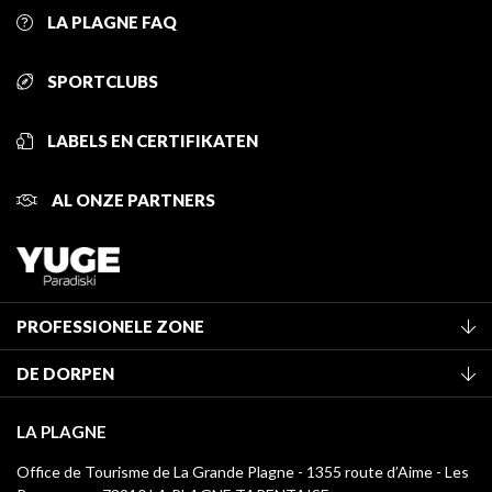
LA PLAGNE FAQ
SPORTCLUBS
LABELS EN CERTIFIKATEN
AL ONZE PARTNERS
PROFESSIONELE ZONE
Lid worden van het kantoor
DE DORPEN
Classificatie van de gemeubileerde accommodaties
La Plagne Vallée
Verblijfstaks
LA PLAGNE
Montchavin - Les Coches
Mediatheek
Office de Tourisme de La Grande Plagne - 1355 route d’Aime - Les
Champagny-en-Vanoise