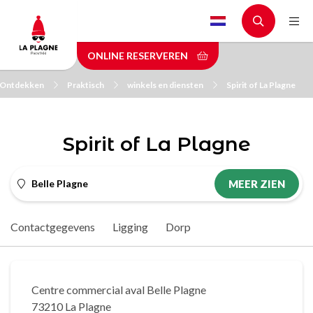
Skip
to
main
ONLINE RESERVEREN
content
Ontdekken
Praktisch
winkels en diensten
Spirit of La Plagne
Spirit of La Plagne
Belle Plagne
MEER ZIEN
Contactgegevens
Ligging
Dorp
Centre commercial aval Belle Plagne
73210 La Plagne