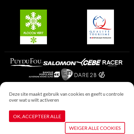
Groepen en seminars
Belle Plagne
Plagne Villages
Plagne Aime 2000
Deze site maakt gebruik van cookies en geeft u controle
over wat u wilt activeren
Wettelijke vermeldingen
Privacybeleid
OK, ACCEPTEER ALLE
Realisatie : StudioJuillet
Cookiebeheer
WEIGER ALLE COOKIES