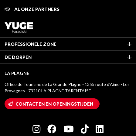
AL ONZE PARTNERS
PROFESSIONELE ZONE
Lid worden van het kantoor
DE DORPEN
Classificatie van de gemeubileerde accommodaties
La Plagne Vallée
Verblijfstaks
LA PLAGNE
Champagny-en-Vanoise
Mediatheek
Office de Tourisme de La Grande Plagne - 1355 route d’Aime - Les
Montchavin - Les Coches
Provagnes - 73210 LA PLAGNE TARENTAISE
La Plagne logo's
Montalbert
Wifi toegang
CONTACTEN EN OPENINGSTIJDEN
Plagne 1800
Huis van de eigenaar
Plagne Bellecôte
Press room
Plagne Centre
Charter van toegewijde spelers
Plagne Soleil