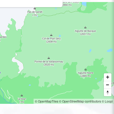
© OpenMapTiles
© OpenStreetMap contributors
© Loopi