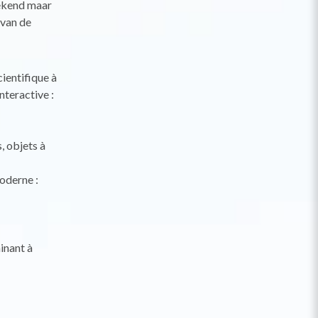
bekend maar
 van de
ientifique à
nteractive :
, objets à
oderne :
inant à