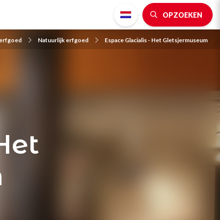
OPZOEKEN
 erfgoed
Natuurlijk erfgoed
Espace Glacialis - Het Gletsjermuseum
Het
m