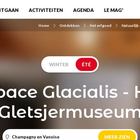
ITGAAN
ACTIVITEITEN
AGENDA
LE MAG'
Home
Ontdekken
Het erfgoed
Natuurlijk
WINTER
ÉTÉ
pace Glacialis - 
Gletsjermuseu
Champagny en Vanoise
MEER ZIEN