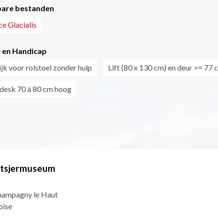
are bestanden
e Glacialis
 en Handicap
jk voor rolstoel zonder hulp
Lift (80 x 130 cm) en deur >= 77 
desk 70 à 80 cm hoog
letsjermuseum
Champagny le Haut
oise