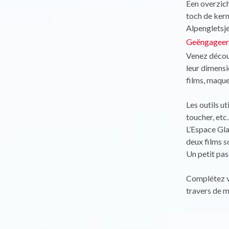
Een overzic
toch de kern
Alpengletsje
Geëngageerd
Venez découv
leur dimensi
films, maque
Les outils ut
toucher, etc.
L’Espace Gla
deux films s
Un petit pas
Complétez vo
travers de m