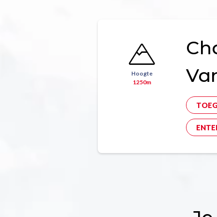
Ch
Va
Hoogte
1250m
TOE
ENTE