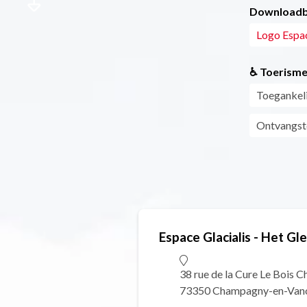
Downloadb
Logo Espac
♿ Toerisme
Toegankeli
Ontvangst
Espace Glacialis - Het G
38 rue de la Cure Le Bois 
73350 Champagny-en-Van