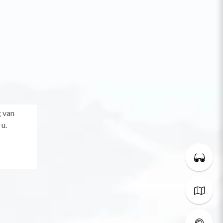
 van
 u.