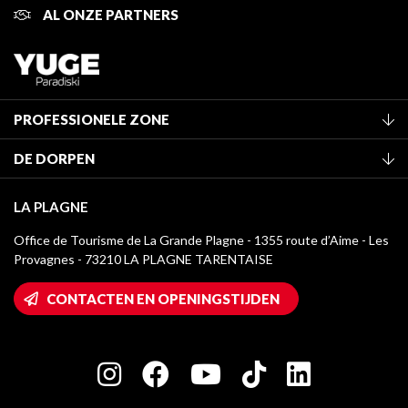
AL ONZE PARTNERS
PROFESSIONELE ZONE
Lid worden van het kantoor
DE DORPEN
Classificatie van de gemeubileerde accommodaties
La Plagne Vallée
Verblijfstaks
LA PLAGNE
Montchavin - Les Coches
Mediatheek
Office de Tourisme de La Grande Plagne - 1355 route d’Aime - Les
Champagny-en-Vanoise
Provagnes - 73210 LA PLAGNE TARENTAISE
La Plagne logo's
Montalbert
Wifi toegang
CONTACTEN EN OPENINGSTIJDEN
Plagne 1800
Huis van de eigenaar
Plagne Bellecôte
Press room
Plagne Centre
Charter van toegewijde spelers
Plagne Soleil
Groepen en seminars