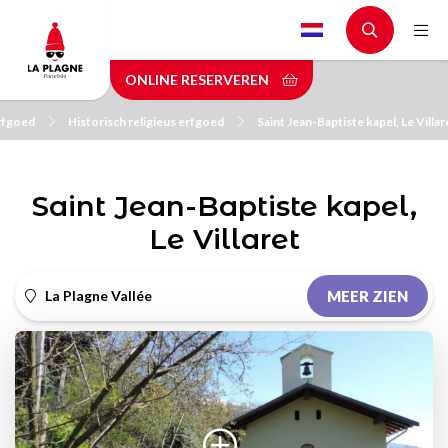
Skip
to
main
ONLINE RESERVEREN
content
erfgoed
Historisch religieus erfgoed
Saint Jean-Baptiste kapel, Le Villar
Saint Jean-Baptiste kapel,
Le Villaret
La Plagne Vallée
MEER ZIEN