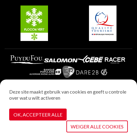
Belle Plagne
Plagne Villages
Plagne Aime 2000
Deze site maakt gebruik van cookies en geeft u controle
over wat u wilt activeren
Wettelijke vermeldingen
Privacybeleid
OK, ACCEPTEER ALLE
Realisatie : StudioJuillet
Cookiebeheer
WEIGER ALLE COOKIES