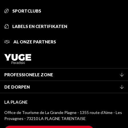
SPORTCLUBS
LABELS EN CERTIFIKATEN
AL ONZE PARTNERS
PROFESSIONELE ZONE
Lid worden van het kantoor
DE DORPEN
Classificatie van de gemeubileerde accommodaties
La Plagne Vallée
Verblijfstaks
LA PLAGNE
Montchavin - Les Coches
Mediatheek
Office de Tourisme de La Grande Plagne - 1355 route d’Aime - Les
Champagny-en-Vanoise
Provagnes - 73210 LA PLAGNE TARENTAISE
La Plagne logo's
Montalbert
Wifi toegang