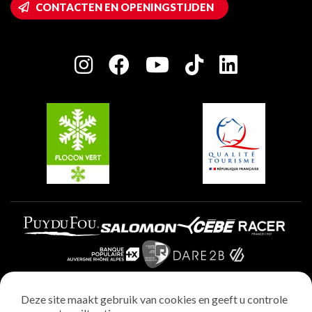
CONTACTEN EN OPENINGSTIJDEN
Plagne 1800
Huis van de eigenaar
Plagne Bellecôte
Press room
Plagne Centre
Charter van toegewijde spelers
Plagne Soleil
Groepen en seminars
Belle Plagne
Plagne Villages
Plagne Aime 2000
Deze site maakt gebruik van cookies en geeft u controle