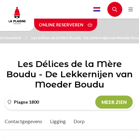
Skip
to
main
ONLINE RESERVEREN
content
stronomisch
Les Délices de la Mère Boudu - De Lekkernijen van Moeder Bo
Les Délices de la Mère
Boudu - De Lekkernijen van
Moeder Boudu
Plagne 1800
MEER ZIEN
Contactgegevens
Ligging
Dorp