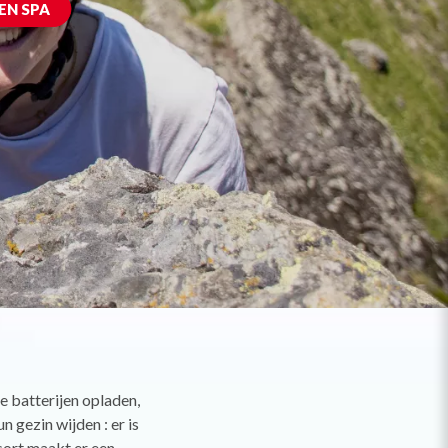
EN SPA
e batterijen opladen,
n gezin wijden : er is
sort maakt er een