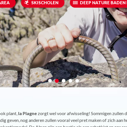
AREA
SKISCHOLEN
DEEP NATURE BADEN 
ook plant,
la Plagne
zorgt wel voor afwisseling! Sommigen zullen d
dig geven, nog anderen zullen vooral veel pret maken of zich aan hu
akantiemodel. De Alpen zijn een beetje als een schatkist en ons re