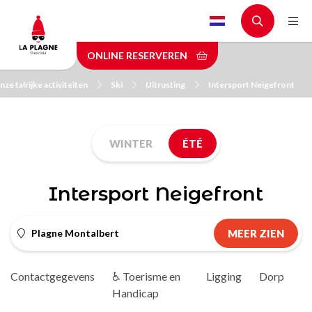
Skip
to
main
ONLINE RESERVEREN
content
ze talrijke activiteiten
Ski
Uitrusting
Intersport Neigefront
WINTER
ÉTÉ
Intersport Neigefront
Plagne Montalbert
MEER ZIEN
Contactgegevens
♿ Toerisme en
Ligging
Dorp
Handicap