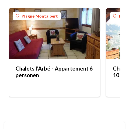
Plagne Montalbert
Plag
Chalets l'Arbé - Appartement 6
Chalet
personen
10 pe