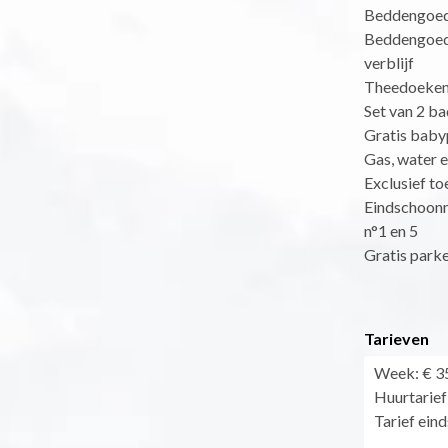
Beddengoed 
Beddengoed 
verblijf
Theedoeken (
Set van 2 ba
Gratis babyp
Gas, water e
Exclusief to
Eindschoonm
n°1 en 5
Gratis park
Tarieven
Week: € 35
Huurtarief
Tarief ein