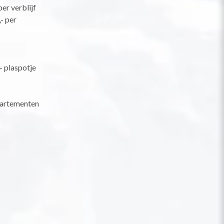
er verblijf
- per
+ plaspotje
partementen