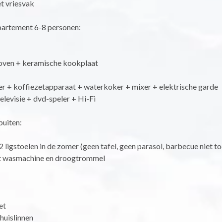
t vriesvak
partement 6-8 personen:
 oven + keramische kookplaat
r + koffiezetapparaat + waterkoker + mixer + elektrische garde
televisie + dvd-speler + Hi-Fi
buiten:
 ligstoelen in de zomer (geen tafel, geen parasol, barbecue niet t
 wasmachine en droogtrommel
et
huislinnen