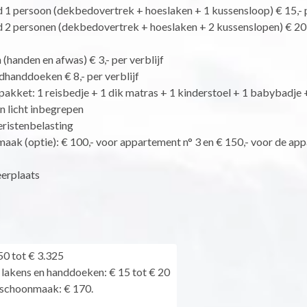
1 persoon (dekbedovertrek + hoeslaken + 1 kussensloop) € 15,- p
2 personen (dekbedovertrek + hoeslaken + 2 kussenslopen) € 20,
handen en afwas) € 3,- per verblijf
dhanddoeken € 8,- per verblijf
akket: 1 reisbedje + 1 dik matras + 1 kinderstoel + 1 babybadje 
n licht inbegrepen
eristenbelasting
aak (optie): € 100,- voor appartement n° 3 en € 150,- voor de ap
eerplaats
0 tot € 3.325
 lakens en handdoeken: € 15 tot € 20
dschoonmaak: € 170.