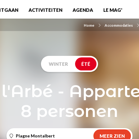
ITGAAN
ACTIVITEITEN
AGENDA
LE MAG'
Home
Accommodaties
WINTER
ÉTÉ
 l'Arbé - Appar
8 personen
Plagne Montalbert
MEER ZIEN