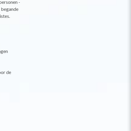
personen -
e begande
stes.
ngen
oor de