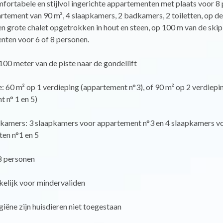
fortabele en stijlvol ingerichte appartementen met plaats voor 8 
rtement van 90 m², 4 slaapkamers, 2 badkamers, 2 toiletten, op d
n grote chalet opgetrokken in hout en steen, op 100 m van de skipi
nten voor 6 of 8 personen.
00 meter van de piste naar de gondellift
 60 m² op 1 verdieping (appartement n°3), of 90 m² op 2 verdiepi
 n° 1 en 5)
pkamers: 3 slaapkamers voor appartement n°3 en 4 slaapkamers v
en n°1 en 5
8 personen
kelijk voor mindervaliden
ëne zijn huisdieren niet toegestaan