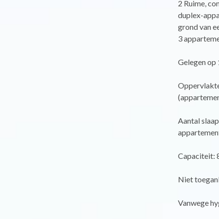
2 Ruime, com
duplex-appa
grond van ee
3 apparteme
Gelegen op 1
Oppervlakte:
(appartement
Aantal slaa
appartement
Capaciteit: 
Niet toegan
Vanwege hygi