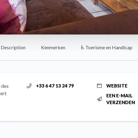
Description
Kenmerken
♿ Toerisme en Handicap
e des
+33 6 47 13 24 79
WEBSITE
ert
EEN E-MAIL
VERZENDEN