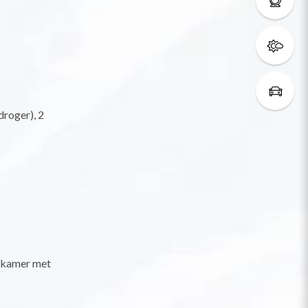
roger), 2
dkamer met