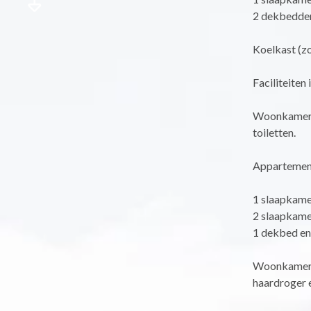
2 dekbedden
Koelkast (z
Faciliteiten
Woonkamer +
toiletten.
Appartemen
1 slaapkame
2 slaapkame
1 dekbed en 
Woonkamer m
haardroger e