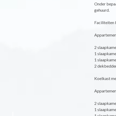
Onder bepaa
gehuurd.
Faciliteiten
Appartemen
2 slaapkame
1 slaapkame
1 slaapkame
2 dekbedden
Koelkast me
Appartemen
2 slaapkame
1 slaapkame
1 slaapkame