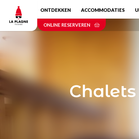
Skip
ONTDEKKEN
ACCOMMODATIES
U
to
main
ONLINE RESERVEREN
content
Chalets