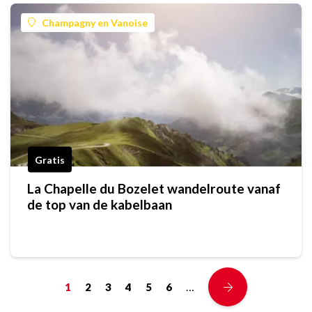
Champagny en Vanoise
Gratis
La Chapelle du Bozelet wandelroute vanaf
de top van de kabelbaan
…
1
2
3
4
5
6