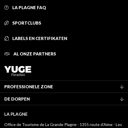
LA PLAGNE FAQ
SPORTCLUBS
LABELS EN CERTIFIKATEN
AL ONZE PARTNERS
PROFESSIONELE ZONE
Lid worden van het kantoor
DE DORPEN
Classificatie van de gemeubileerde accommodaties
La Plagne Vallée
Verblijfstaks
LA PLAGNE
Montchavin - Les Coches
Mediatheek
Office de Tourisme de La Grande Plagne - 1355 route d’Aime - Les
Champagny-en-Vanoise