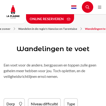
Skip
to
main
ONLINE RESERVEREN
content
de zomer
Wandelen in de regio's Vanoise en Tarentaise
Wandelingen te
Wandelingen te voet
Een voet voor de andere, bergpassen en toppen zulle geen
geheim meer hebben voor jou. Toch opletten, en de
veiligheidsrichtlijnen ernst nemen.
Dorp
Niveau difficulté
Type